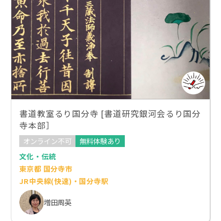
書道教室るり国分寺 [書道研究銀河会るり国分
寺本部］
オンライン不可
無料体験あり
文化・伝統
東京都 国分寺市
JR中央線(快速)・国分寺駅
増田周英