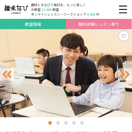
趣味とまなびで毎日を、もっと楽しく
お教室
21,000
教室
オンラインレッスン・ワークショップ
4,400
件
教室情報
無料体験レッスン有り