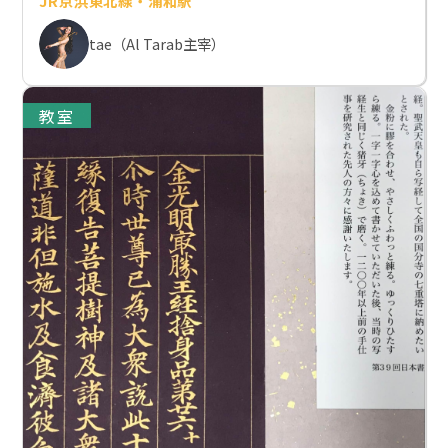
JR京浜東北線・浦和駅
tae（Al Tarab主宰）
教室