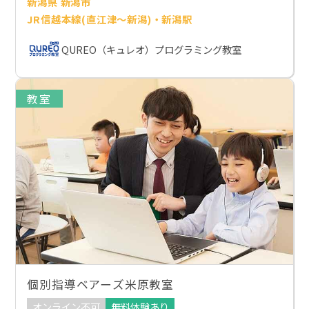
新潟県 新潟市
JR信越本線(直江津～新潟)・新潟駅
QUREO（キュレオ）プログラミング教室
教室
個別指導ベアーズ米原教室
オンライン不可
無料体験あり