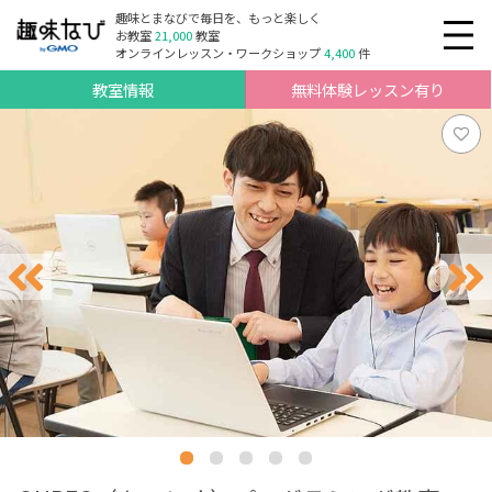
趣味とまなびで毎日を、もっと楽しく
お教室
21,000
教室
オンラインレッスン・ワークショップ
4,400
件
教室情報
無料体験レッスン有り