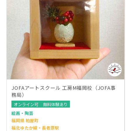
JOFAアートスクール 工房M福岡校（JOFA事
務局）
オンライン可
無料体験あり
絵画・陶芸
福岡県 粕屋町
福北ゆたか線・長者原駅