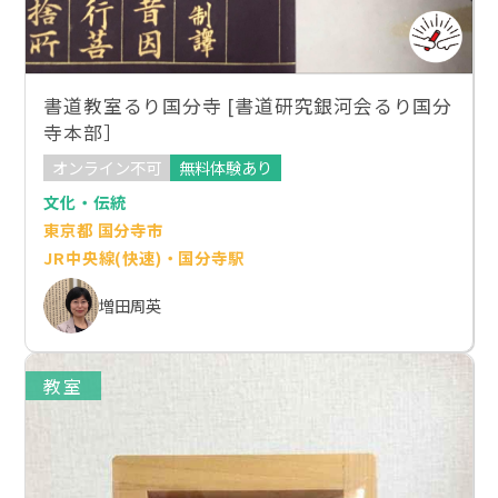
書道教室るり国分寺 [書道研究銀河会るり国分
寺本部］
オンライン不可
無料体験あり
文化・伝統
東京都 国分寺市
JR中央線(快速)・国分寺駅
増田周英
教室