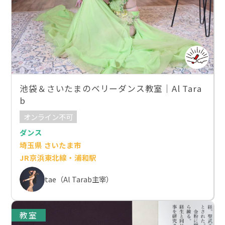
池袋＆さいたまのベリーダンス教室｜Al Tara
b
オンライン不可
ダンス
埼玉県 さいたま市
JR京浜東北線・浦和駅
tae（Al Tarab主宰）
教室