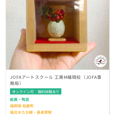
JOFAアートスクール 工房M福岡校（JOFA事
務局）
オンライン可
無料体験あり
絵画・陶芸
福岡県 粕屋町
福北ゆたか線・長者原駅