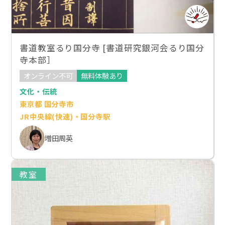
書道教室るり国分寺 [書道研究銀河会るり国分
寺本部］
オンライン不可
無料体験あり
文化・伝統
東京都 国分寺市
JR中央線(快速)・国分寺駅
増田周英
教室