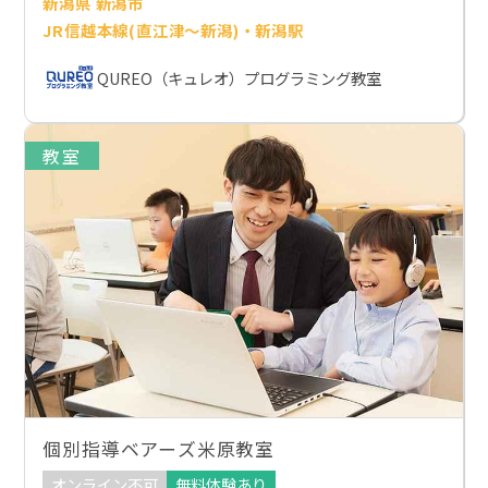
新潟県 新潟市
JR信越本線(直江津～新潟)・新潟駅
QUREO（キュレオ）プログラミング教室
教室
個別指導ベアーズ米原教室
オンライン不可
無料体験あり