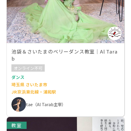
池袋＆さいたまのベリーダンス教室｜Al Tara
b
オンライン不可
ダンス
埼玉県 さいたま市
JR京浜東北線・浦和駅
tae（Al Tarab主宰）
教室