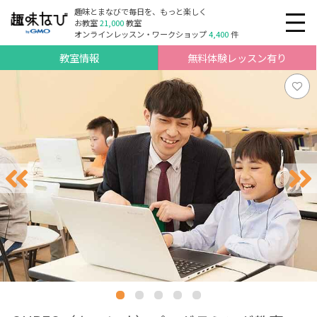
趣味とまなびで毎日を、もっと楽しく
お教室
21,000
教室
オンラインレッスン・ワークショップ
4,400
件
教室情報
無料体験レッスン有り