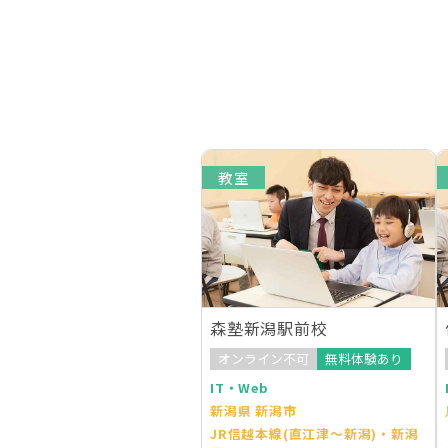
教室
森塾新潟駅前校
オンライン不可
無料体験あり
IT・Web
新潟県 新潟市
JR信越本線(直江津～新潟)・新潟