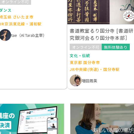
オンライン不可
ダンス
埼玉県 さいたま市
JR京浜東北線・浦和駅
書道教室るり国分寺 [書道研
tae（Al Tarab主宰）
究銀河会るり国分寺本部］
オンライン不可
無料体験あり
文化・伝統
東京都 国分寺市
JR中央線(快速)・国分寺駅
増田周英