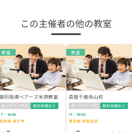
この主催者の他の教室
教室
教室
個別指導ベアーズ米原教室
森塾千歳烏山校
オンライン不可
無料体験あり
オンライン不可
無料体験あり
IT・Web
IT・Web
鳥取県 米子市
東京都 世田谷区