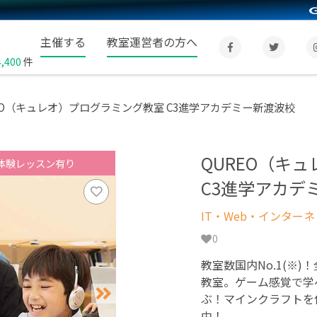
主催する
教室運営者の方へ
4,400
件
EO（キュレオ）プログラミング教室 C3進学アカデミー新渡波校
QUREO（キ
体験レッスン有り
C3進学アカデ
IT・Web・インター
0
教室数国内No.1(※)
教室。ゲーム感覚で学
ぶ！マインクラフトを
中！