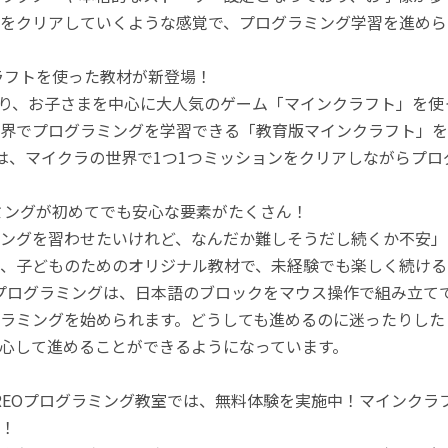
をクリアしていくような感覚で、プログラミング学習を進めら
ラフトを使った教材が新登場！
月より、お子さまを中心に大人気のゲーム「マインクラフト」を
界でプログラミングを学習できる「教育版マインクラフト」を
は、マイクラの世界で1つ1つミッションをクリアしながらプ
ミングが初めてでも安心な要素がたくさん！
ングを習わせたいけれど、なんだか難しそうだし続くか不安」
、子どものためのオリジナル教材で、未経験でも楽しく続ける
のプログラミングは、日本語のブロックをマウス操作で組み立
ラミングを始められます。どうしても進めるのに迷ったりした
心して進めることができるようになっています。
REOプログラミング教室では、無料体験を実施中！マインク
！