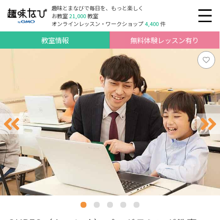
趣味とまなびで毎日を、もっと楽しく
お教室
21,000
教室
オンラインレッスン・ワークショップ
4,400
件
教室情報
無料体験レッスン有り