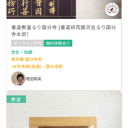
書道教室るり国分寺 [書道研究銀河会るり国分
寺本部］
オンライン不可
無料体験あり
文化・伝統
東京都 国分寺市
JR中央線(快速)・国分寺駅
増田周英
教室