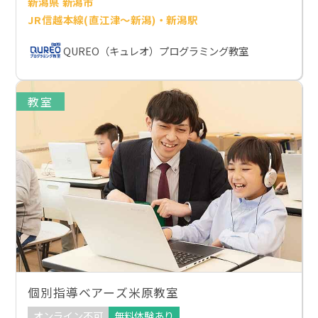
新潟県 新潟市
JR信越本線(直江津～新潟)・新潟駅
QUREO（キュレオ）プログラミング教室
教室
個別指導ベアーズ米原教室
オンライン不可
無料体験あり