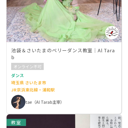
池袋＆さいたまのベリーダンス教室｜Al Tara
b
オンライン不可
ダンス
埼玉県 さいたま市
JR京浜東北線・浦和駅
tae（Al Tarab主宰）
教室