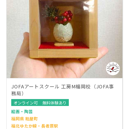
JOFAアートスクール 工房M福岡校（JOFA事
務局）
オンライン可
無料体験あり
絵画・陶芸
福岡県 粕屋町
福北ゆたか線・長者原駅