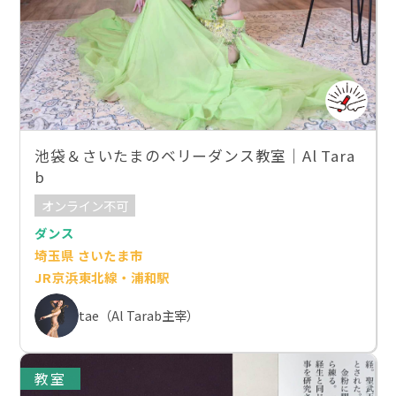
池袋＆さいたまのベリーダンス教室｜Al Tara
b
オンライン不可
ダンス
埼玉県 さいたま市
JR京浜東北線・浦和駅
tae（Al Tarab主宰）
教室