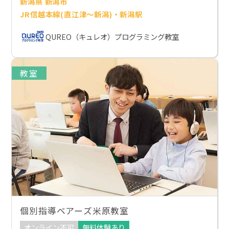
新潟県 新潟市
JR信越本線(直江津～新潟)・新潟駅
QUREO（キュレオ）プログラミング教室
教室
個別指導ベアーズ米原教室
オンライン不可
無料体験あり