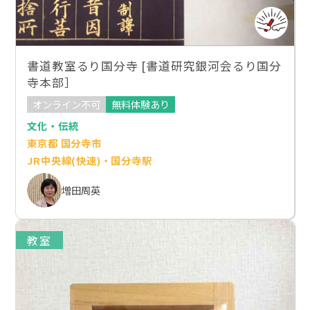
書道教室るり国分寺 [書道研究銀河会るり国分
寺本部］
オンライン不可
無料体験あり
文化・伝統
東京都 国分寺市
JR中央線(快速)・国分寺駅
増田周英
教室