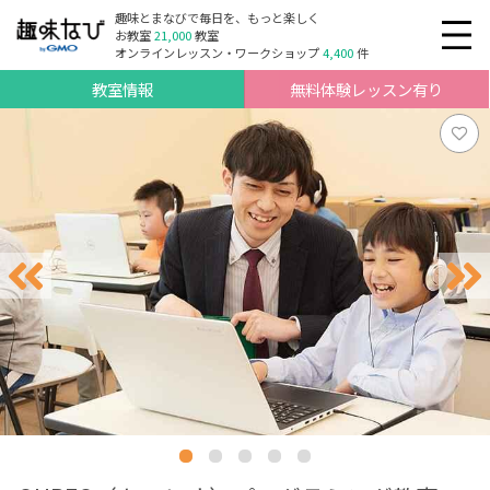
趣味とまなびで毎日を、もっと楽しく
お教室
21,000
教室
オンラインレッスン・ワークショップ
4,400
件
教室情報
無料体験レッスン有り