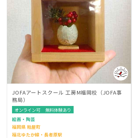
JOFAアートスクール 工房M福岡校（JOFA事
務局）
オンライン可
無料体験あり
絵画・陶芸
福岡県 粕屋町
福北ゆたか線・長者原駅