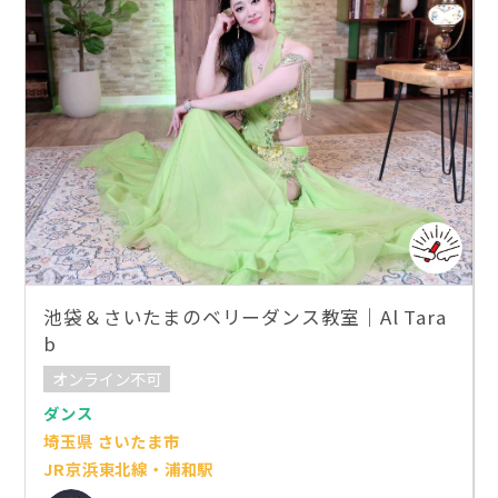
池袋＆さいたまのベリーダンス教室｜Al Tara
b
オンライン不可
ダンス
埼玉県 さいたま市
JR京浜東北線・浦和駅