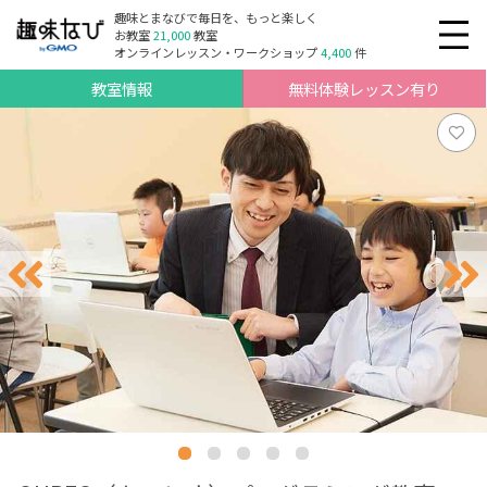
趣味とまなびで毎日を、もっと楽しく
お教室
21,000
教室
オンラインレッスン・ワークショップ
4,400
件
教室情報
無料体験レッスン有り