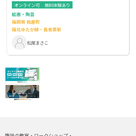
オンライン可
無料体験あり
絵画・陶芸
福岡県 粕屋町
福北ゆたか線・長者原駅
松尾まさこ
趣味の教室・ワークショップ・