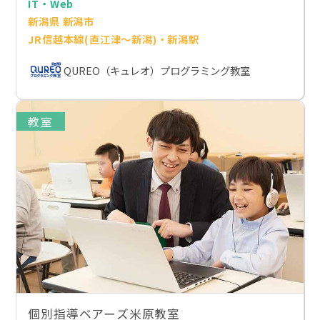
IT・Web
新潟県 新潟市
JR信越本線(直江津～新潟)・新潟駅
QUREO（キュレオ）プログラミング教室
教室
個別指導ベアーズ米原教室