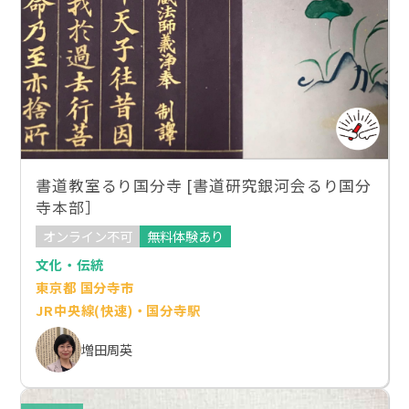
書道教室るり国分寺 [書道研究銀河会るり国分
寺本部］
オンライン不可
無料体験あり
文化・伝統
東京都 国分寺市
JR中央線(快速)・国分寺駅
増田周英