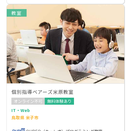
教室
個別指導ベアーズ米原教室
オンライン不可
無料体験あり
IT・Web
鳥取県 米子市