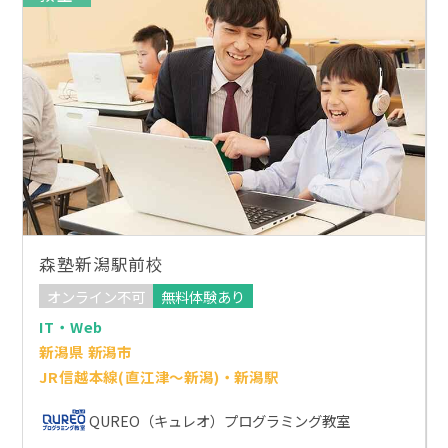
森塾新潟駅前校
オンライン不可
無料体験あり
IT・Web
新潟県 新潟市
JR信越本線(直江津～新潟)・新潟駅
QUREO（キュレオ）プログラミング教室