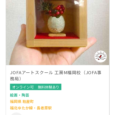
JOFAアートスクール 工房M福岡校（JOFA事
務局）
オンライン可
無料体験あり
絵画・陶芸
福岡県 粕屋町
福北ゆたか線・長者原駅