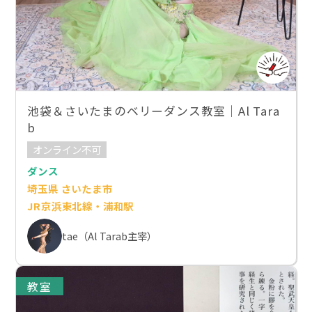
池袋＆さいたまのベリーダンス教室｜Al Tara
b
オンライン不可
ダンス
埼玉県 さいたま市
JR京浜東北線・浦和駅
tae（Al Tarab主宰）
教室