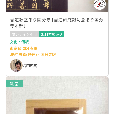
書道教室るり国分寺 [書道研究銀河会るり国分
寺本部］
オンライン不可
無料体験あり
文化・伝統
東京都 国分寺市
JR中央線(快速)・国分寺駅
増田周英
教室