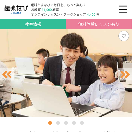
趣味とまなびで毎日を、もっと楽しく
お教室
21,000
教室
オンラインレッスン・ワークショップ
4,400
件
教室情報
無料体験レッスン有り