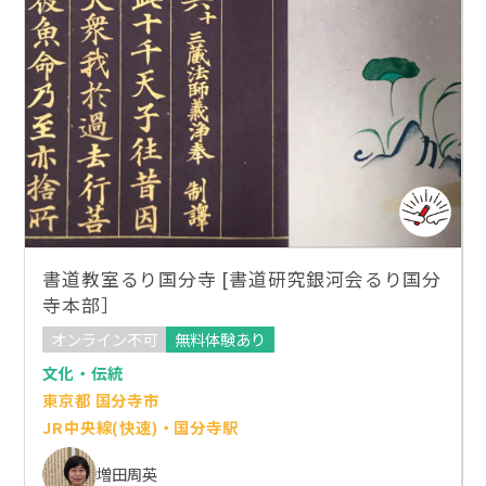
書道教室るり国分寺 [書道研究銀河会るり国分
寺本部］
オンライン不可
無料体験あり
文化・伝統
東京都 国分寺市
JR中央線(快速)・国分寺駅
増田周英