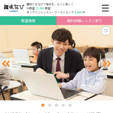
趣味とまなびで毎日を、もっと楽しく
お教室
21,000
教室
オンラインレッスン・ワークショップ
4,400
件
教室情報
無料体験レッスン有り