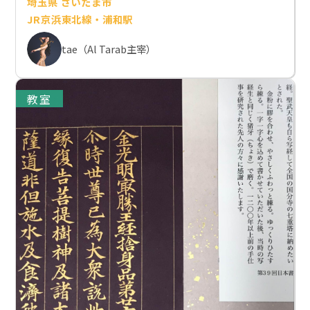
埼玉県 さいたま市
JR京浜東北線・浦和駅
tae（Al Tarab主宰）
教室