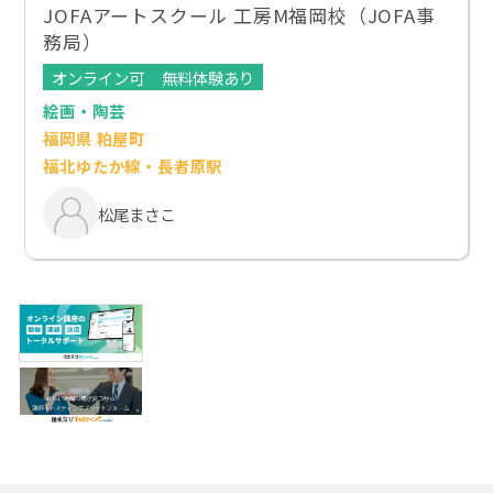
JOFAアートスクール 工房M福岡校（JOFA事
務局）
オンライン可
無料体験あり
絵画・陶芸
福岡県 粕屋町
福北ゆたか線・長者原駅
松尾まさこ