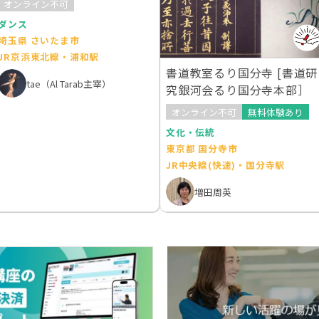
オンライン不可
ダンス
埼玉県 さいたま市
JR京浜東北線・浦和駅
書道教室るり国分寺 [書道研
tae（Al Tarab主宰）
究銀河会るり国分寺本部］
オンライン不可
無料体験あり
文化・伝統
東京都 国分寺市
JR中央線(快速)・国分寺駅
増田周英