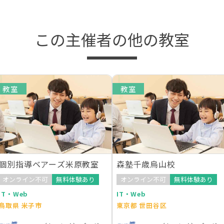
この主催者の他の教室
教室
教室
個別指導ベアーズ米原教室
森塾千歳烏山校
オンライン不可
無料体験あり
オンライン不可
無料体験あり
IT・Web
IT・Web
鳥取県 米子市
東京都 世田谷区