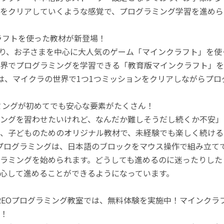
をクリアしていくような感覚で、プログラミング学習を進めら
ラフトを使った教材が新登場！
月より、お子さまを中心に大人気のゲーム「マインクラフト」を
界でプログラミングを学習できる「教育版マインクラフト」を
は、マイクラの世界で1つ1つミッションをクリアしながらプ
ミングが初めてでも安心な要素がたくさん！
ングを習わせたいけれど、なんだか難しそうだし続くか不安」
、子どものためのオリジナル教材で、未経験でも楽しく続ける
のプログラミングは、日本語のブロックをマウス操作で組み立
ラミングを始められます。どうしても進めるのに迷ったりした
心して進めることができるようになっています。
REOプログラミング教室では、無料体験を実施中！マインク
！