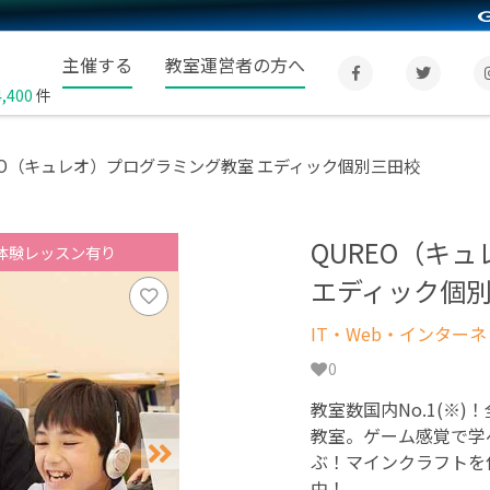
主催する
教室運営者の方へ
4,400
件
EO（キュレオ）プログラミング教室 エディック個別三田校
QUREO（キ
体験レッスン有り
エディック個
IT・Web・インター
0
教室数国内No.1(※)
教室。ゲーム感覚で学
ぶ！マインクラフトを
中！