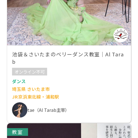
池袋＆さいたまのベリーダンス教室｜Al Tara
b
オンライン不可
ダンス
埼玉県 さいたま市
JR京浜東北線・浦和駅
tae（Al Tarab主宰）
教室