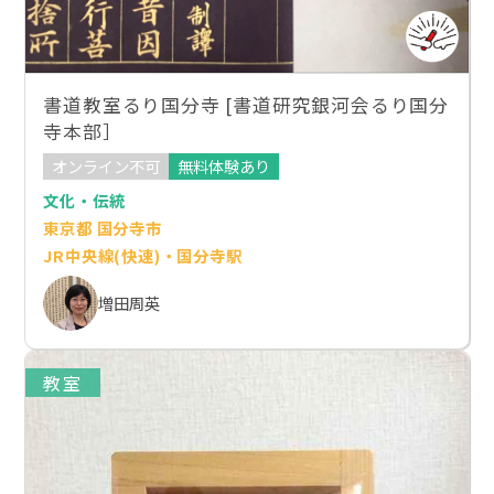
書道教室るり国分寺 [書道研究銀河会るり国分
寺本部］
オンライン不可
無料体験あり
文化・伝統
東京都 国分寺市
JR中央線(快速)・国分寺駅
増田周英
教室