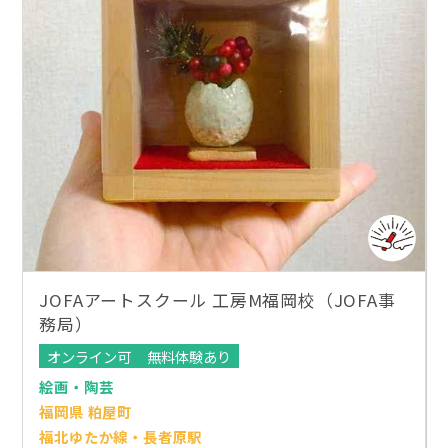
JOFAアートスクール 工房M福岡校（JOFA事
務局）
オンライン可
無料体験あり
絵画・陶芸
福岡県 粕屋町
福北ゆたか線・長者原駅