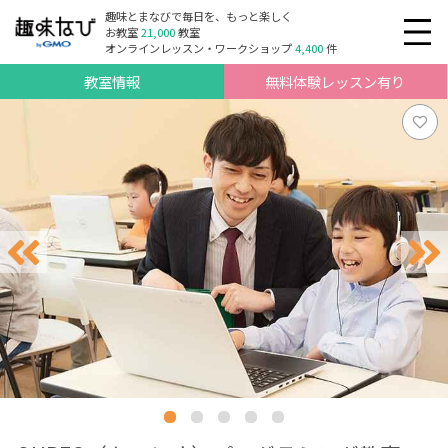
趣味とまなびで毎日を、もっと楽しく
お教室
21,000
教室
オンラインレッスン・ワークショップ
4,400
件
教室情報
無料体験レッスン有り