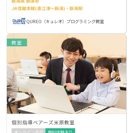
新潟県 新潟市
JR信越本線(直江津～新潟)・新潟駅
QUREO（キュレオ）プログラミング教室
教室
個別指導ベアーズ米原教室
オンライン不可
無料体験あり