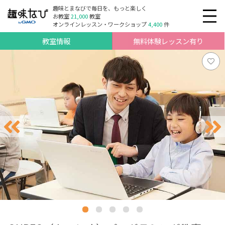
趣味とまなびで毎日を、もっと楽しく
お教室
21,000
教室
オンラインレッスン・ワークショップ
4,400
件
教室情報
無料体験レッスン有り