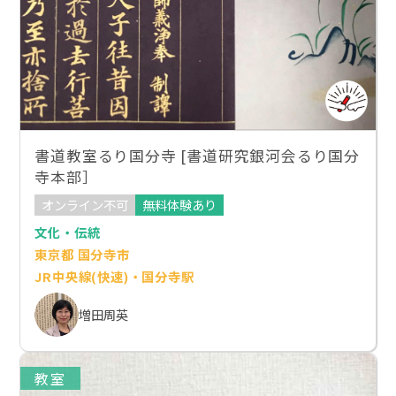
書道教室るり国分寺 [書道研究銀河会るり国分
寺本部］
オンライン不可
無料体験あり
文化・伝統
東京都 国分寺市
JR中央線(快速)・国分寺駅
増田周英
教室