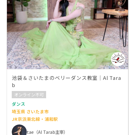
池袋＆さいたまのベリーダンス教室｜Al Tara
b
オンライン不可
ダンス
埼玉県 さいたま市
JR京浜東北線・浦和駅
tae（Al Tarab主宰）