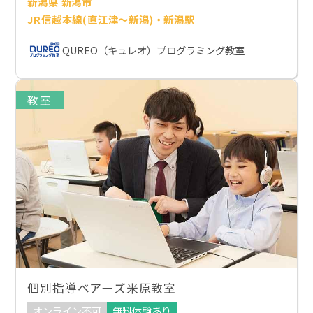
新潟県 新潟市
JR信越本線(直江津～新潟)・新潟駅
QUREO（キュレオ）プログラミング教室
教室
個別指導ベアーズ米原教室
オンライン不可
無料体験あり