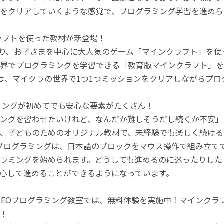
をクリアしていくような感覚で、プログラミング学習を進めら
ラフトを使った教材が新登場！
月より、お子さまを中心に大人気のゲーム「マインクラフト」を
界でプログラミングを学習できる「教育版マインクラフト」を
は、マイクラの世界で1つ1つミッションをクリアしながらプ
ミングが初めてでも安心な要素がたくさん！
ングを習わせたいけれど、なんだか難しそうだし続くか不安」
、子どものためのオリジナル教材で、未経験でも楽しく続ける
のプログラミングは、日本語のブロックをマウス操作で組み立
ラミングを始められます。どうしても進めるのに迷ったりした
心して進めることができるようになっています。
REOプログラミング教室では、無料体験を実施中！マインク
！