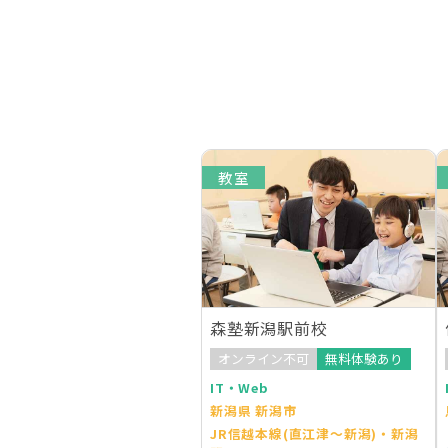
教室
森塾新潟駅前校
オンライン不可
無料体験あり
IT・Web
新潟県 新潟市
JR信越本線(直江津～新潟)・新潟