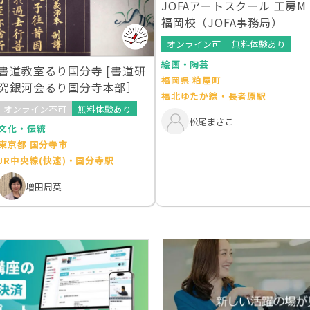
JOFAアートスクール 工房M
福岡校（JOFA事務局）
オンライン可
無料体験あり
絵画・陶芸
書道教室るり国分寺 [書道研
福岡県 粕屋町
究銀河会るり国分寺本部］
福北ゆたか線・長者原駅
オンライン不可
無料体験あり
松尾まさこ
文化・伝統
東京都 国分寺市
JR中央線(快速)・国分寺駅
増田周英