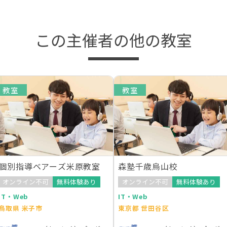
この主催者の他の教室
教室
教室
個別指導ベアーズ米原教室
森塾千歳烏山校
オンライン不可
無料体験あり
オンライン不可
無料体験あり
IT・Web
IT・Web
鳥取県 米子市
東京都 世田谷区