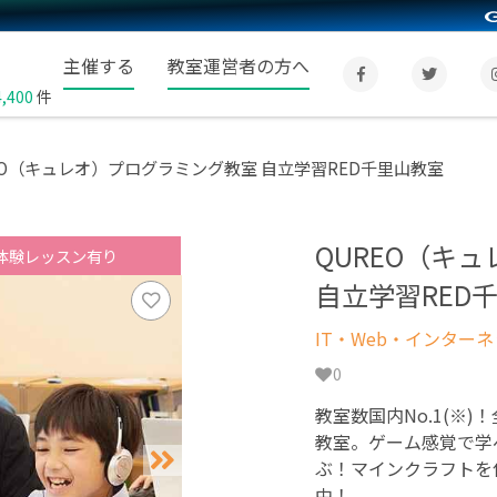
主催する
教室運営者の方へ
4,400
件
EO（キュレオ）プログラミング教室 自立学習RED千里山教室
QUREO（キ
体験レッスン有り
自立学習RED
IT・Web・インター
0
教室数国内No.1(※)
教室。ゲーム感覚で学
ぶ！マインクラフトを
中！