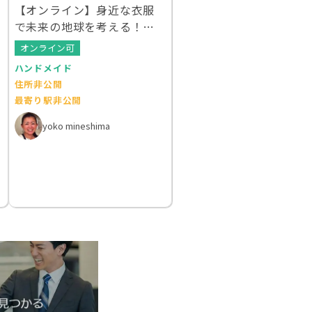
【オンライン】身近な衣服
で未来の地球を考える！ク
ルエシカルWS
オンライン可
ハンドメイド
住所非公開
最寄り駅非公開
yoko mineshima