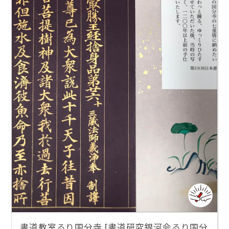
書道教室るり国分寺 [書道研究銀河会るり国分