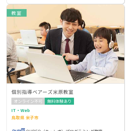
教室
個別指導ベアーズ米原教室
オンライン不可
無料体験あり
IT・Web
鳥取県 米子市