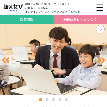
趣味とまなびで毎日を、もっと楽しく
お教室
21,000
教室
オンラインレッスン・ワークショップ
4,400
件
教室情報
無料体験レッスン有り