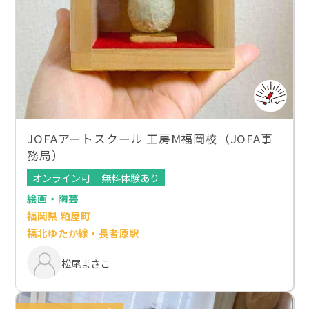
JOFAアートスクール 工房M福岡校（JOFA事
務局）
オンライン可
無料体験あり
絵画・陶芸
福岡県 粕屋町
福北ゆたか線・長者原駅
松尾まさこ