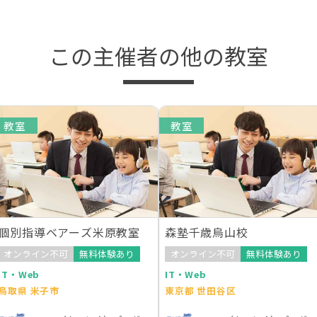
この主催者の他の教室
教室
教室
個別指導ベアーズ米原教室
森塾千歳烏山校
オンライン不可
無料体験あり
オンライン不可
無料体験あり
IT・Web
IT・Web
鳥取県 米子市
東京都 世田谷区