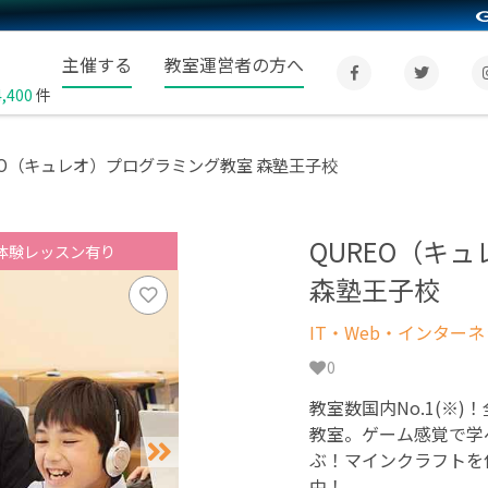
主催する
教室運営者の方へ
4,400
件
EO（キュレオ）プログラミング教室 森塾王子校
QUREO（キ
体験レッスン有り
森塾王子校
IT・Web・インター
0
教室数国内No.1(※)
教室。ゲーム感覚で学
ぶ！マインクラフトを
中！