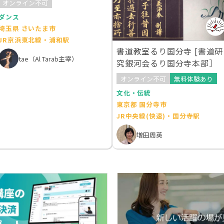
オンライン不可
ダンス
埼玉県 さいたま市
JR京浜東北線・浦和駅
書道教室るり国分寺 [書道研
tae（Al Tarab主宰）
究銀河会るり国分寺本部］
オンライン不可
無料体験あり
文化・伝統
東京都 国分寺市
JR中央線(快速)・国分寺駅
増田周英