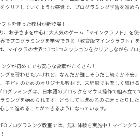
をクリアしていくような感覚で、プログラミング学習を進めら
ラフトを使った教材が新登場！
月より、お子さまを中心に大人気のゲーム「マインクラフト」を
界でプログラミングを学習できる「教育版マインクラフト」を
は、マイクラの世界で1つ1つミッションをクリアしながらプ
ミングが初めてでも安心な要素がたくさん！
ングを習わせたいけれど、なんだか難しそうだし続くか不安」
、子どものためのオリジナル教材で、未経験でも楽しく続ける
のプログラミングは、日本語のブロックをマウス操作で組み立
ラミングを始められます。どうしても進めるのに迷ったりした
心して進めることができるようになっています。
REOプログラミング教室では、無料体験を実施中！マインク
！