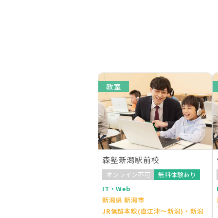
教室
森塾新潟駅前校
オンライン不可
無料体験あり
IT・Web
新潟県 新潟市
JR信越本線(直江津～新潟)・新潟