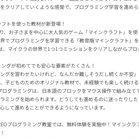
をクリアしていくような感覚で、プログラミング学習を進めら
ラフトを使った教材が新登場！
月より、お子さまを中心に大人気のゲーム「マインクラフト」を
界でプログラミングを学習できる「教育版マインクラフト」を
は、マイクラの世界で1つ1つミッションをクリアしながらプ
ミングが初めてでも安心な要素がたくさん！
ングを習わせたいけれど、なんだか難しそうだし続くか不安」
、子どものためのオリジナル教材で、未経験でも楽しく続ける
のプログラミングは、日本語のブロックをマウス操作で組み立
ラミングを始められます。どうしても進めるのに迷ったりした
心して進めることができるようになっています。
REOプログラミング教室では、無料体験を実施中！マインク
！