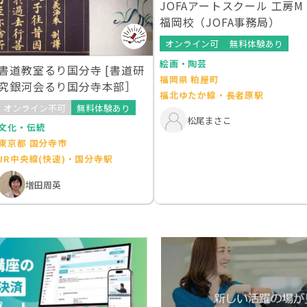
JOFAアートスクール 工房M
福岡校（JOFA事務局）
オンライン可
無料体験あり
絵画・陶芸
書道教室るり国分寺 [書道研
福岡県 粕屋町
究銀河会るり国分寺本部］
福北ゆたか線・長者原駅
オンライン不可
無料体験あり
松尾まさこ
文化・伝統
東京都 国分寺市
JR中央線(快速)・国分寺駅
増田周英