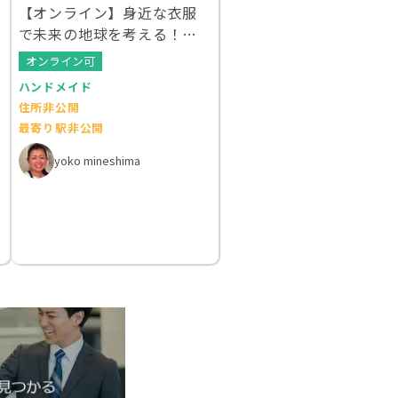
【オンライン】身近な衣服
で未来の地球を考える！ク
ルエシカルWS
オンライン可
ハンドメイド
住所非公開
最寄り駅非公開
yoko mineshima