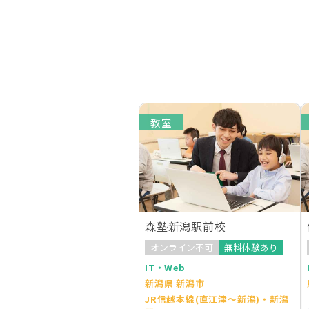
教室
森塾新潟駅前校
オンライン不可
無料体験あり
IT・Web
新潟県 新潟市
JR信越本線(直江津～新潟)・新潟