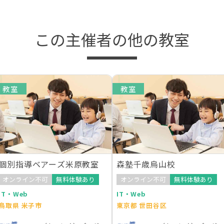
この主催者の他の教室
教室
教室
個別指導ベアーズ米原教室
森塾千歳烏山校
オンライン不可
無料体験あり
オンライン不可
無料体験あり
IT・Web
IT・Web
鳥取県 米子市
東京都 世田谷区