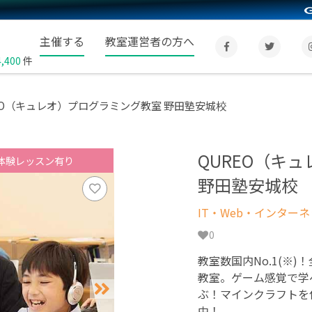
主催する
教室運営者の方へ
4,400
件
EO（キュレオ）プログラミング教室 野田塾安城校
QUREO（キ
体験レッスン有り
野田塾安城校
IT・Web・インター
0
教室数国内No.1(※)
教室。ゲーム感覚で学
ぶ！マインクラフトを
中！