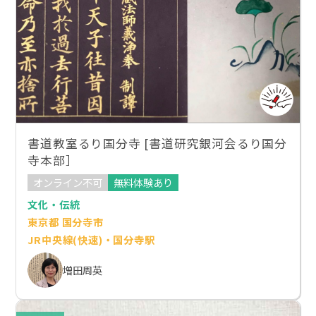
書道教室るり国分寺 [書道研究銀河会るり国分
寺本部］
オンライン不可
無料体験あり
文化・伝統
東京都 国分寺市
JR中央線(快速)・国分寺駅
増田周英