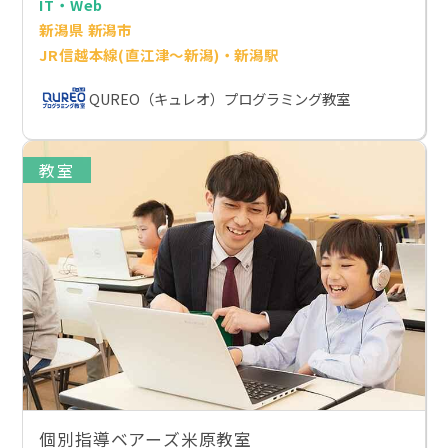
IT・Web
新潟県 新潟市
JR信越本線(直江津～新潟)・新潟駅
QUREO（キュレオ）プログラミング教室
教室
個別指導ベアーズ米原教室