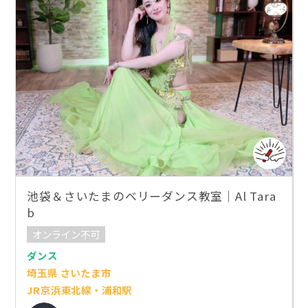
池袋＆さいたまのベリーダンス教室｜Al Tara
b
オンライン不可
ダンス
埼玉県 さいたま市
JR京浜東北線・浦和駅