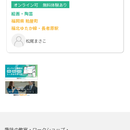
オンライン可
無料体験あり
絵画・陶芸
福岡県 粕屋町
福北ゆたか線・長者原駅
松尾まさこ
趣味の教室・ワークショップ・