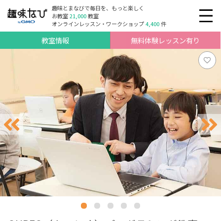
趣味とまなびで毎日を、もっと楽しく
お教室
21,000
教室
オンラインレッスン・ワークショップ
4,400
件
教室情報
無料体験レッスン有り