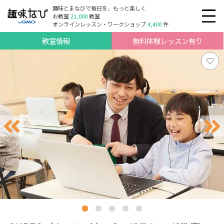
趣味とまなびで毎日を、もっと楽しく
お教室
21,000
教室
オンラインレッスン・ワークショップ
4,400
件
教室情報
無料体験レッスン有り