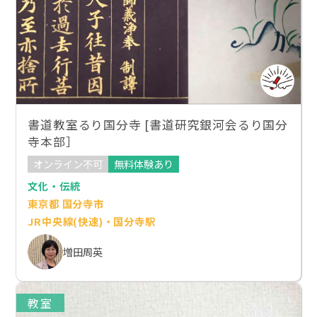
書道教室るり国分寺 [書道研究銀河会るり国分
寺本部］
オンライン不可
無料体験あり
文化・伝統
東京都 国分寺市
JR中央線(快速)・国分寺駅
増田周英
教室