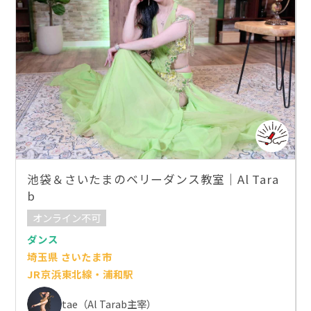
池袋＆さいたまのベリーダンス教室｜Al Tara
b
オンライン不可
ダンス
埼玉県 さいたま市
JR京浜東北線・浦和駅
tae（Al Tarab主宰）