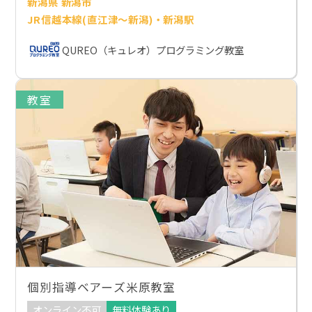
新潟県 新潟市
JR信越本線(直江津～新潟)・新潟駅
QUREO（キュレオ）プログラミング教室
教室
個別指導ベアーズ米原教室
オンライン不可
無料体験あり