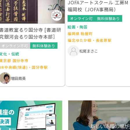
JOFAアートスクール 工房M
福岡校（JOFA事務局）
オンライン可
無料体験あり
絵画・陶芸
書道教室るり国分寺 [書道研
福岡県 粕屋町
究銀河会るり国分寺本部］
福北ゆたか線・長者原駅
オンライン不可
無料体験あり
松尾まさこ
文化・伝統
東京都 国分寺市
JR中央線(快速)・国分寺駅
増田周英