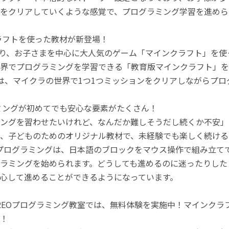
をクリアしていくような感覚で、プログラミング学習を進めら
ラフトを使った教材が新登場！
月より、お子さまを中心に大人気のゲーム「マインクラフト」を
界でプログラミングを学習できる「教育版マインクラフト」を
は、マイクラの世界で1つ1つミッションをクリアしながらプ
ミングが初めてでも安心な要素がたくさん！
ングを習わせたいけれど、なんだか難しそうだし続くか不安」
、子どものためのオリジナル教材で、未経験でも楽しく続ける
のプログラミングは、日本語のブロックをマウス操作で組み立
ラミングを始められます。どうしても進めるのに迷ったりした
心して進めることができるようになっています。
REOプログラミング教室では、無料体験を実施中！マインク
！