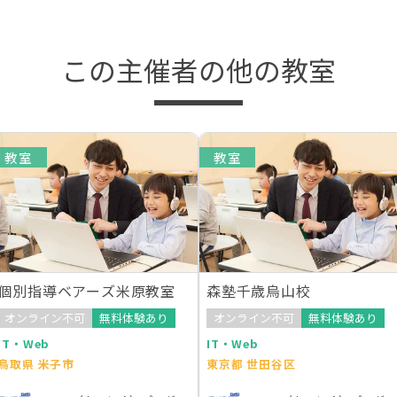
この主催者の他の教室
教室
教室
個別指導ベアーズ米原教室
森塾千歳烏山校
オンライン不可
無料体験あり
オンライン不可
無料体験あり
IT・Web
IT・Web
鳥取県 米子市
東京都 世田谷区