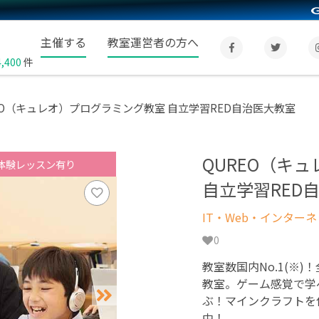
主催する
教室運営者の方へ
4,400
件
EO（キュレオ）プログラミング教室 自立学習RED自治医大教室
QUREO（キ
体験レッスン有り
自立学習RED
IT・Web・インター
0
教室数国内No.1(※)
教室。ゲーム感覚で学
ぶ！マインクラフトを
中！