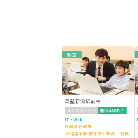
教室
森塾新潟駅前校
オンライン不可
無料体験あり
IT・Web
新潟県 新潟市
JR信越本線(直江津～新潟)・新潟