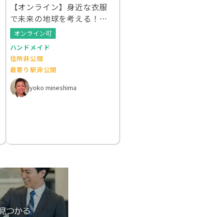
【オンライン】身近な衣服
で未来の地球を考える！ク
ルエシカルWS
オンライン可
ハンドメイド
住所非公開
最寄り駅非公開
yoko mineshima