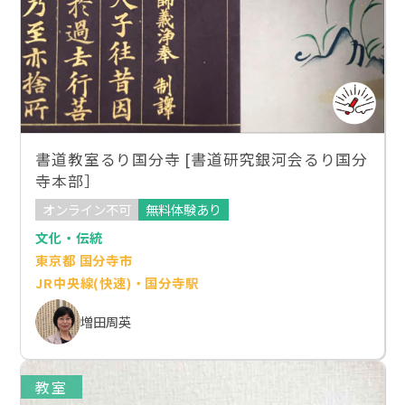
書道教室るり国分寺 [書道研究銀河会るり国分
寺本部］
オンライン不可
無料体験あり
文化・伝統
東京都 国分寺市
JR中央線(快速)・国分寺駅
増田周英
教室