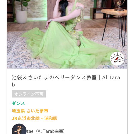
池袋＆さいたまのベリーダンス教室｜Al Tara
b
オンライン不可
ダンス
埼玉県 さいたま市
JR京浜東北線・浦和駅
tae（Al Tarab主宰）