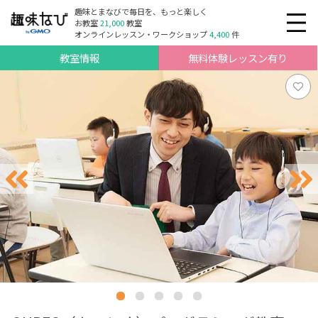
趣味とまなびで毎日を、もっと楽しく
お教室
21,000
教室
オンラインレッスン・ワークショップ
4,400
件
教室情報
無料体験レッスン有り