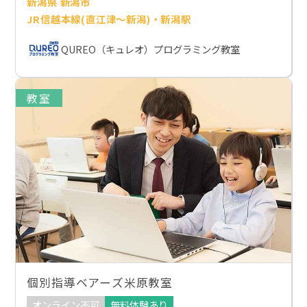
新潟県 新潟市
JR信越本線(直江津～新潟)・新潟駅
QUREO（キュレオ）プログラミング教室
教室
個別指導ベアーズ米原教室
オンライン不可
無料体験あり