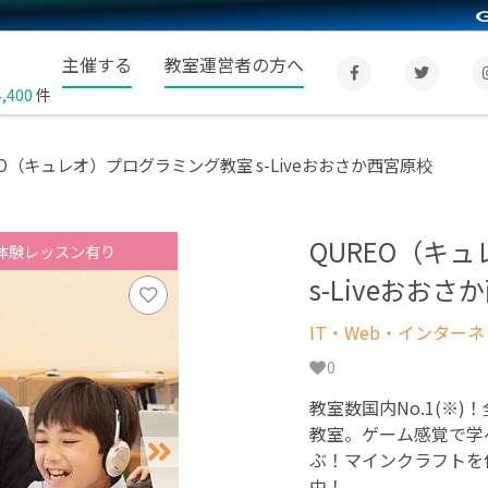
主催する
教室運営者の方へ
4,400
件
EO（キュレオ）プログラミング教室 s-Liveおおさか西宮原校
QUREO（キ
体験レッスン有り
s-Liveおお
IT・Web・インター
0
教室数国内No.1(※)
教室。ゲーム感覚で学
ぶ！マインクラフトを
中！