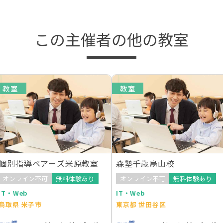
この主催者の他の教室
教室
教室
個別指導ベアーズ米原教室
森塾千歳烏山校
オンライン不可
無料体験あり
オンライン不可
無料体験あり
IT・Web
IT・Web
鳥取県 米子市
東京都 世田谷区