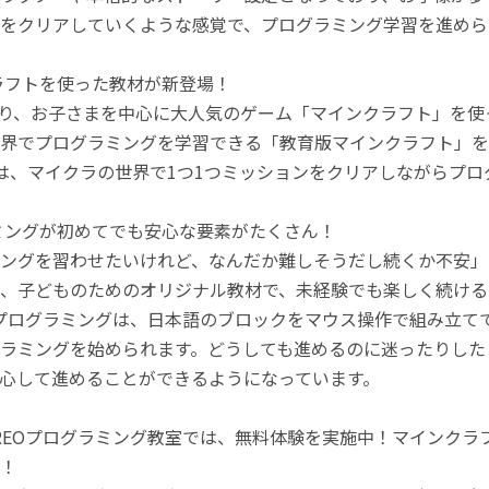
をクリアしていくような感覚で、プログラミング学習を進めら
ラフトを使った教材が新登場！
月より、お子さまを中心に大人気のゲーム「マインクラフト」を
界でプログラミングを学習できる「教育版マインクラフト」を
は、マイクラの世界で1つ1つミッションをクリアしながらプ
ミングが初めてでも安心な要素がたくさん！
ングを習わせたいけれど、なんだか難しそうだし続くか不安」
、子どものためのオリジナル教材で、未経験でも楽しく続ける
のプログラミングは、日本語のブロックをマウス操作で組み立
ラミングを始められます。どうしても進めるのに迷ったりした
心して進めることができるようになっています。
REOプログラミング教室では、無料体験を実施中！マインク
！