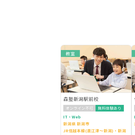
教室
森塾新潟駅前校
オンライン不可
無料体験あり
IT・Web
新潟県 新潟市
JR信越本線(直江津～新潟)・新潟