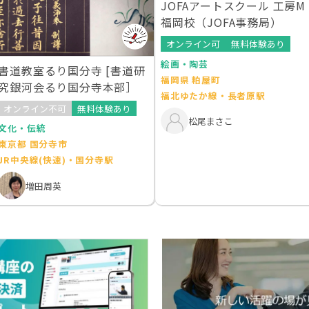
JOFAアートスクール 工房M
福岡校（JOFA事務局）
オンライン可
無料体験あり
絵画・陶芸
書道教室るり国分寺 [書道研
福岡県 粕屋町
究銀河会るり国分寺本部］
福北ゆたか線・長者原駅
オンライン不可
無料体験あり
松尾まさこ
文化・伝統
東京都 国分寺市
JR中央線(快速)・国分寺駅
増田周英