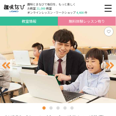
趣味とまなびで毎日を、もっと楽しく
お教室
21,000
教室
オンラインレッスン・ワークショップ
4,400
件
教室情報
無料体験レッスン有り