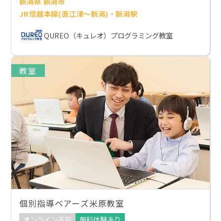
新潟県 新潟市
JR信越本線(直江津～新潟)・新潟駅
QUREO（キュレオ）プログラミング教室
教室
個別指導ベアーズ米原教室
オンライン不可
無料体験あり