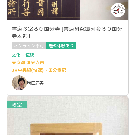
書道教室るり国分寺 [書道研究銀河会るり国分
寺本部］
オンライン不可
無料体験あり
文化・伝統
東京都 国分寺市
JR中央線(快速)・国分寺駅
増田周英
教室