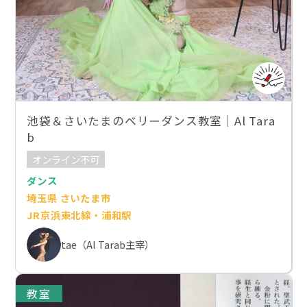
池袋＆さいたまのベリーダンス教室｜Al Tara
b
オンライン不可
ダンス
埼玉県 さいたま市
JR京浜東北線・浦和駅
tae（Al Tarab主宰）
教室