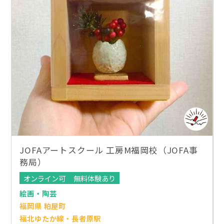
JOFAアートスクール 工房M福岡校（JOFA事
務局）
オンライン可
無料体験あり
絵画・陶芸
福岡県 粕屋町
福北ゆたか線・長者原駅