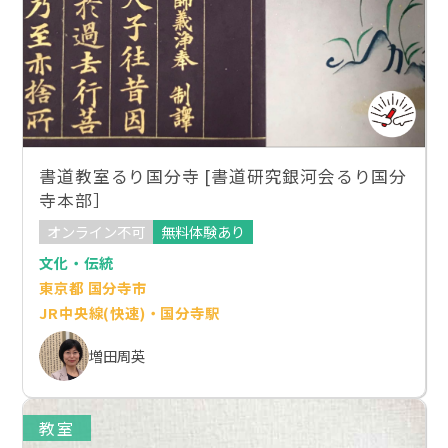
書道教室るり国分寺 [書道研究銀河会るり国分
寺本部］
オンライン不可
無料体験あり
文化・伝統
東京都 国分寺市
JR中央線(快速)・国分寺駅
増田周英
教室