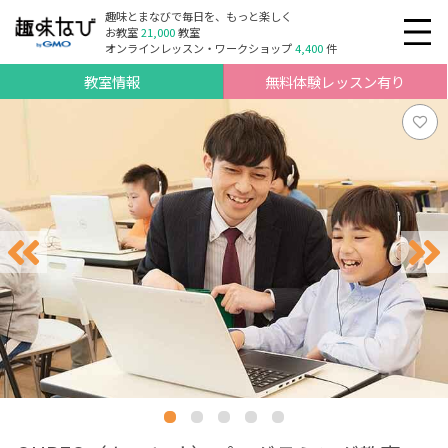
趣味とまなびで毎日を、もっと楽しく
お教室
21,000
教室
オンラインレッスン・ワークショップ
4,400
件
教室情報
無料体験レッスン有り