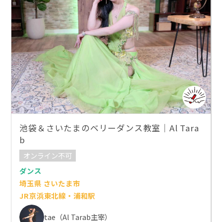
池袋＆さいたまのベリーダンス教室｜Al Tara
b
オンライン不可
ダンス
埼玉県 さいたま市
JR京浜東北線・浦和駅
tae（Al Tarab主宰）