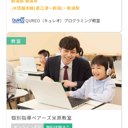
新潟県 新潟市
JR信越本線(直江津～新潟)・新潟駅
QUREO（キュレオ）プログラミング教室
教室
個別指導ベアーズ米原教室
オンライン不可
無料体験あり