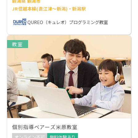
新潟県 新潟市
JR信越本線(直江津～新潟)・新潟駅
QUREO（キュレオ）プログラミング教室
教室
個別指導ベアーズ米原教室
オンライン不可
無料体験あり