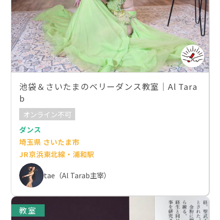
池袋＆さいたまのベリーダンス教室｜Al Tara
b
オンライン不可
ダンス
埼玉県 さいたま市
JR京浜東北線・浦和駅
tae（Al Tarab主宰）
教室