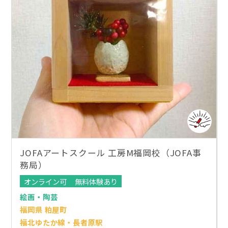
JOFAアートスクール 工房M福岡校（JOFA事
務局）
オンライン可
無料体験あり
絵画・陶芸
福岡県 粕屋町
福北ゆたか線・長者原駅