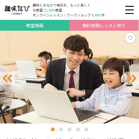
趣味とまなびで毎日を、もっと楽しく
お教室
21,000
教室
オンラインレッスン・ワークショップ
4,400
件
教室情報
無料体験レッスン有り