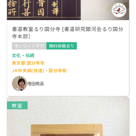
書道教室るり国分寺 [書道研究銀河会るり国分
寺本部］
オンライン不可
無料体験あり
文化・伝統
東京都 国分寺市
JR中央線(快速)・国分寺駅
増田周英
教室