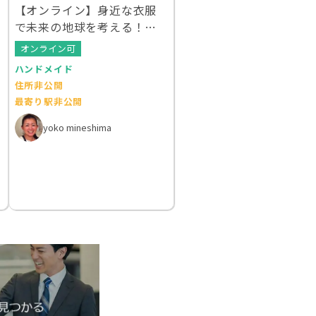
【オンライン】身近な衣服
で未来の地球を考える！ク
ルエシカルWS
オンライン可
ハンドメイド
住所非公開
最寄り駅非公開
yoko mineshima