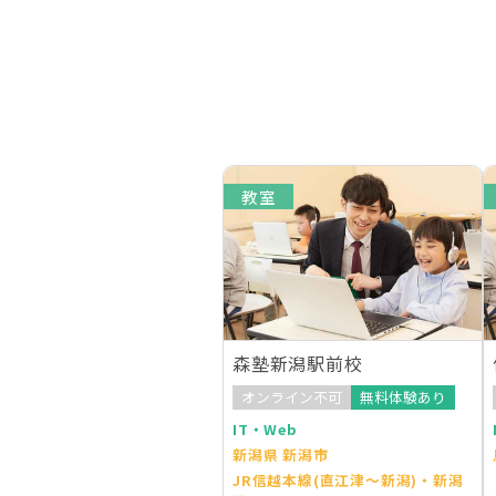
教室
森塾新潟駅前校
オンライン不可
無料体験あり
IT・Web
新潟県 新潟市
JR信越本線(直江津～新潟)・新潟