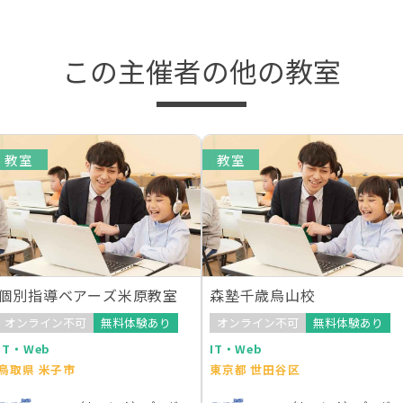
この主催者の他の教室
教室
教室
個別指導ベアーズ米原教室
森塾千歳烏山校
オンライン不可
無料体験あり
オンライン不可
無料体験あり
IT・Web
IT・Web
鳥取県 米子市
東京都 世田谷区