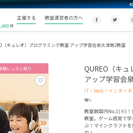
主催する
教室運営者の方へ
4,400
件
EO（キュレオ）プログラミング教室 アップ学習会泉大津第2教室
QUREO（キ
体験レッスン有り
アップ学習会泉
IT・Web・インター
0
教室数国内No.1(※)
教室。ゲーム感覚で学
ぶ！マインクラフトを
中！