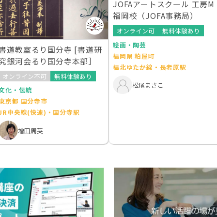
JOFAアートスクール 工房M
福岡校（JOFA事務局）
オンライン可
無料体験あり
絵画・陶芸
書道教室るり国分寺 [書道研
福岡県 粕屋町
究銀河会るり国分寺本部］
福北ゆたか線・長者原駅
オンライン不可
無料体験あり
松尾まさこ
文化・伝統
東京都 国分寺市
JR中央線(快速)・国分寺駅
増田周英