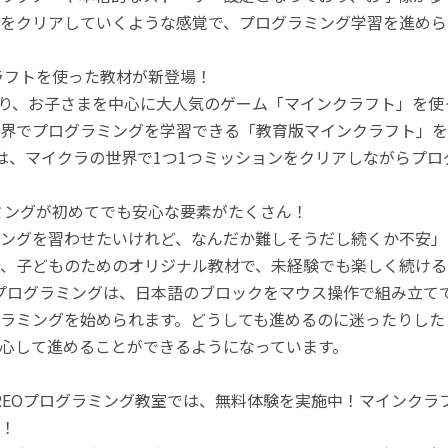
をクリアしていくような感覚で、プログラミング学習を進めら
ラフトを使った教材が新登場！
月より、お子さまを中心に大人気のゲーム「マインクラフト」を
界でプログラミングを学習できる「教育版マインクラフト」を
は、マイクラの世界で1つ1つミッションをクリアしながらプ
ミングが初めてでも安心な要素がたくさん！
ングを習わせたいけれど、なんだか難しそうだし続くか不安」
、子どものためのオリジナル教材で、未経験でも楽しく続ける
のプログラミングは、日本語のブロックをマウス操作で組み立
ラミングを始められます。どうしても進めるのに迷ったりした
心して進めることができるようになっています。
REOプログラミング教室では、無料体験を実施中！マインク
！