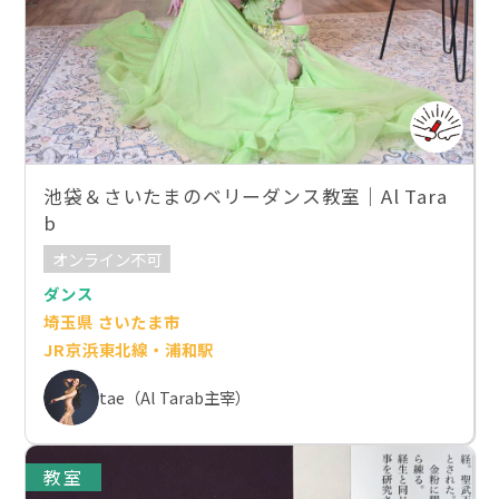
池袋＆さいたまのベリーダンス教室｜Al Tara
b
オンライン不可
ダンス
埼玉県 さいたま市
JR京浜東北線・浦和駅
tae（Al Tarab主宰）
教室