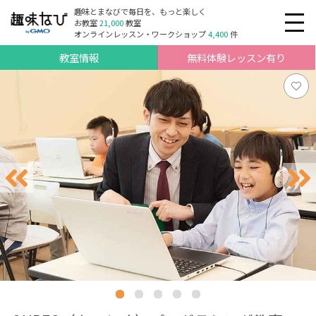
趣味とまなびで毎日を、もっと楽しく
お教室
21,000
教室
オンラインレッスン・ワークショップ
4,400
件
教室情報
無料体験レッスン有り