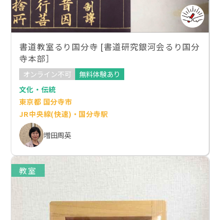
書道教室るり国分寺 [書道研究銀河会るり国分
寺本部］
オンライン不可
無料体験あり
文化・伝統
東京都 国分寺市
JR中央線(快速)・国分寺駅
増田周英
教室