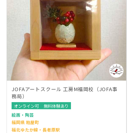
JOFAアートスクール 工房M福岡校（JOFA事
務局）
オンライン可
無料体験あり
絵画・陶芸
福岡県 粕屋町
福北ゆたか線・長者原駅