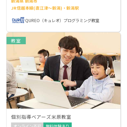
新潟県 新潟市
JR信越本線(直江津～新潟)・新潟駅
QUREO（キュレオ）プログラミング教室
教室
個別指導ベアーズ米原教室
オンライン不可
無料体験あり