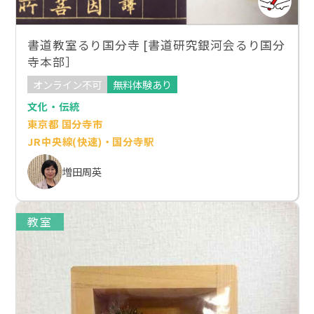
書道教室るり国分寺 [書道研究銀河会るり国分
寺本部］
オンライン不可
無料体験あり
文化・伝統
東京都 国分寺市
JR中央線(快速)・国分寺駅
増田周英
教室