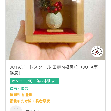
JOFAアートスクール 工房M福岡校（JOFA事
務局）
オンライン可
無料体験あり
絵画・陶芸
福岡県 粕屋町
福北ゆたか線・長者原駅