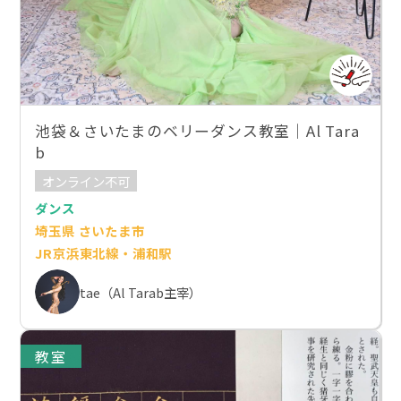
池袋＆さいたまのベリーダンス教室｜Al Tara
b
オンライン不可
ダンス
埼玉県 さいたま市
JR京浜東北線・浦和駅
tae（Al Tarab主宰）
教室