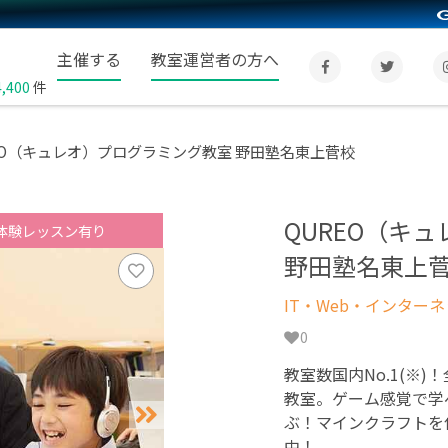
主催する
教室運営者の方へ
4,400
件
EO（キュレオ）プログラミング教室 野田塾名東上菅校
QUREO（キ
体験レッスン有り
野田塾名東上
IT・Web・インター
0
教室数国内No.1(※)
教室。ゲーム感覚で学
ぶ！マインクラフトを
中！