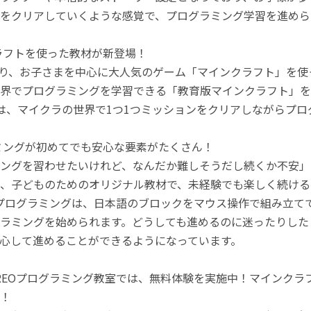
をクリアしていくような感覚で、プログラミング学習を進めら
ラフトを使った教材が新登場！
月より、お子さまを中心に大人気のゲーム「マインクラフト」を
界でプログラミングを学習できる「教育版マインクラフト」を
は、マイクラの世界で1つ1つミッションをクリアしながらプ
ミングが初めてでも安心な要素がたくさん！
ングを習わせたいけれど、なんだか難しそうだし続くか不安」
、子どものためのオリジナル教材で、未経験でも楽しく続ける
のプログラミングは、日本語のブロックをマウス操作で組み立
ラミングを始められます。どうしても進めるのに迷ったりした
心して進めることができるようになっています。
REOプログラミング教室では、無料体験を実施中！マインク
！