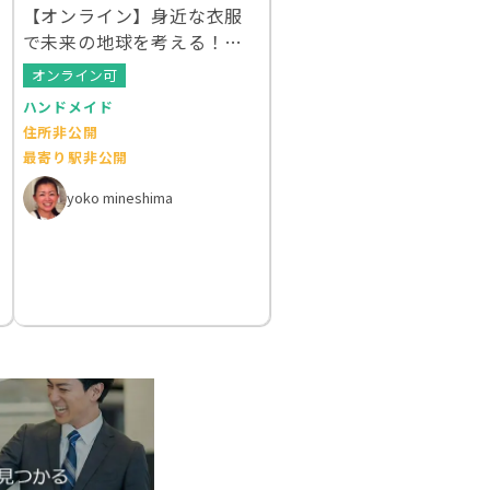
【オンライン】身近な衣服
で未来の地球を考える！ク
ルエシカルWS
オンライン可
ハンドメイド
住所非公開
最寄り駅非公開
yoko mineshima