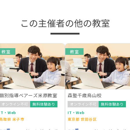
この主催者の他の教室
教室
教室
個別指導ベアーズ米原教室
森塾千歳烏山校
オンライン不可
無料体験あり
オンライン不可
無料体験あり
IT・Web
IT・Web
鳥取県 米子市
東京都 世田谷区