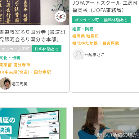
JOFAアートスクール 工房M
福岡校（JOFA事務局）
オンライン可
無料体験あり
絵画・陶芸
書道教室るり国分寺 [書道研
福岡県 粕屋町
究銀河会るり国分寺本部］
福北ゆたか線・長者原駅
オンライン不可
無料体験あり
松尾まさこ
文化・伝統
東京都 国分寺市
JR中央線(快速)・国分寺駅
増田周英