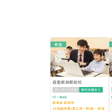
教室
森塾新潟駅前校
オンライン不可
無料体験あり
IT・Web
新潟県 新潟市
JR信越本線(直江津～新潟)・新潟