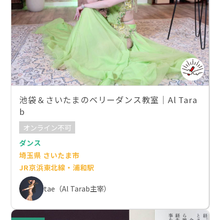
池袋＆さいたまのベリーダンス教室｜Al Tara
b
オンライン不可
ダンス
埼玉県 さいたま市
JR京浜東北線・浦和駅
tae（Al Tarab主宰）