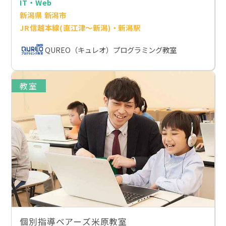
IT・Web
新潟県 新潟市
JR信越本線(直江津～新潟)・新潟駅
QUREO（キュレオ）プログラミング教室
教室
個別指導ベアーズ米原教室