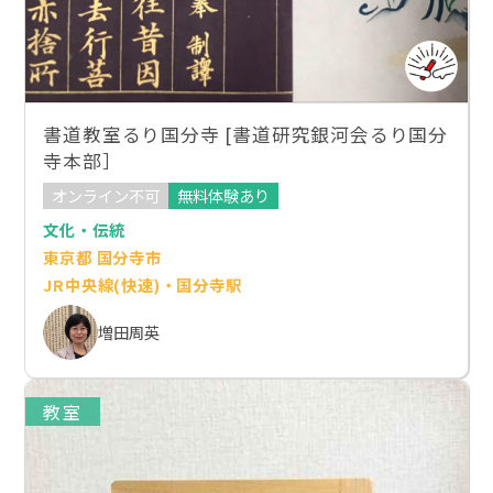
書道教室るり国分寺 [書道研究銀河会るり国分
寺本部］
オンライン不可
無料体験あり
文化・伝統
東京都 国分寺市
JR中央線(快速)・国分寺駅
増田周英
教室