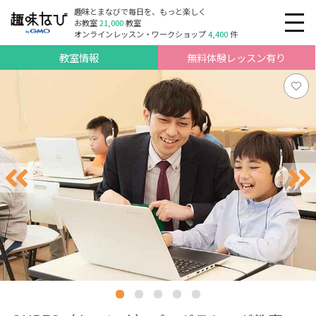
趣味とまなびで毎日を、もっと楽しく
お教室
21,000
教室
オンラインレッスン・ワークショップ
4,400
件
教室情報
無料体験レッスン有り