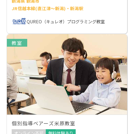
新潟県 新潟市
JR信越本線(直江津～新潟)・新潟駅
QUREO（キュレオ）プログラミング教室
教室
個別指導ベアーズ米原教室
オンライン不可
無料体験あり