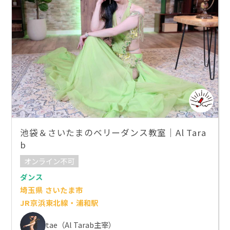
池袋＆さいたまのベリーダンス教室｜Al Tara
b
オンライン不可
ダンス
埼玉県 さいたま市
JR京浜東北線・浦和駅
tae（Al Tarab主宰）