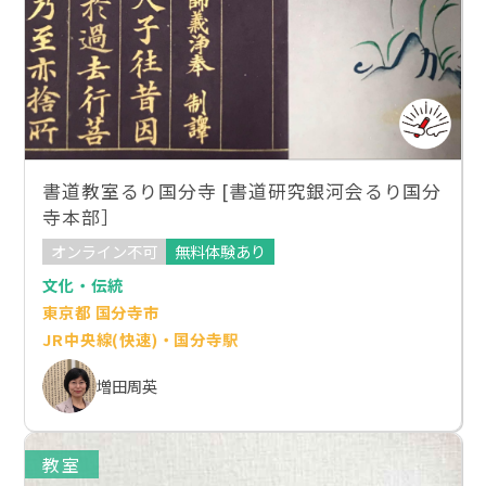
書道教室るり国分寺 [書道研究銀河会るり国分
寺本部］
オンライン不可
無料体験あり
文化・伝統
東京都 国分寺市
JR中央線(快速)・国分寺駅
増田周英
教室