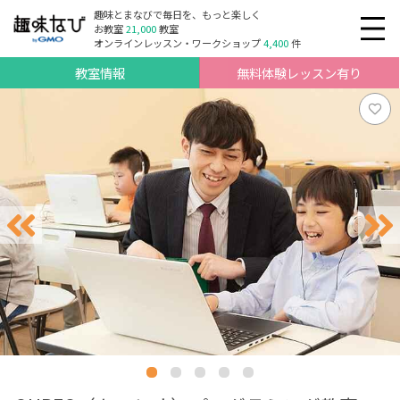
趣味とまなびで毎日を、もっと楽しく
お教室
21,000
教室
オンラインレッスン・ワークショップ
4,400
件
教室情報
無料体験レッスン有り