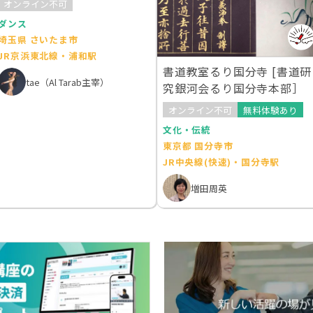
オンライン不可
ダンス
埼玉県 さいたま市
JR京浜東北線・浦和駅
書道教室るり国分寺 [書道研
tae（Al Tarab主宰）
究銀河会るり国分寺本部］
オンライン不可
無料体験あり
文化・伝統
東京都 国分寺市
JR中央線(快速)・国分寺駅
増田周英