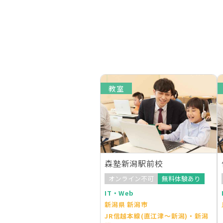
教室
森塾新潟駅前校
オンライン不可
無料体験あり
IT・Web
新潟県 新潟市
JR信越本線(直江津～新潟)・新潟