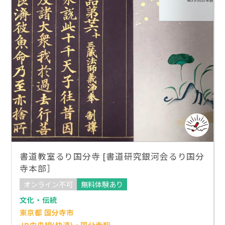
書道教室るり国分寺 [書道研究銀河会るり国分
寺本部］
オンライン不可
無料体験あり
文化・伝統
東京都 国分寺市
JR中央線(快速)・国分寺駅