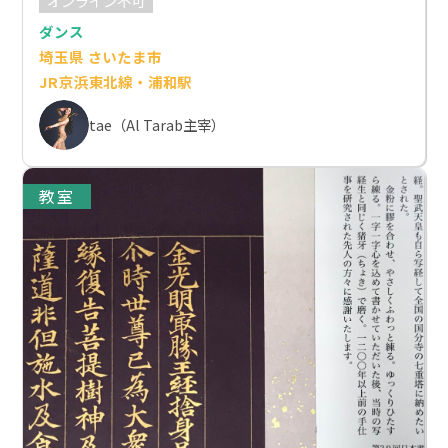
オンライン不可
ダンス
埼玉県 さいたま市
JR京浜東北線・浦和駅
tae（Al Tarab主宰）
教室