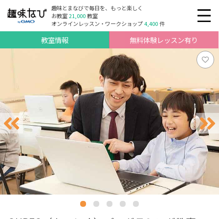
趣味とまなびで毎日を、もっと楽しく
お教室
21,000
教室
オンラインレッスン・ワークショップ
4,400
件
教室情報
無料体験レッスン有り