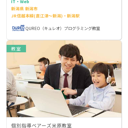
IT・Web
新潟県 新潟市
JR信越本線(直江津～新潟)・新潟駅
QUREO（キュレオ）プログラミング教室
教室
個別指導ベアーズ米原教室