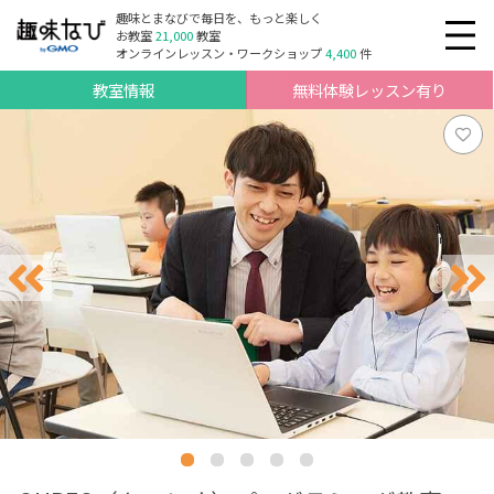
趣味とまなびで毎日を、もっと楽しく
お教室
21,000
教室
オンラインレッスン・ワークショップ
4,400
件
教室情報
無料体験レッスン有り