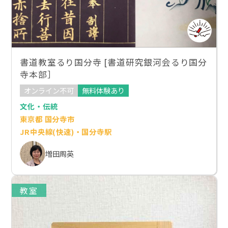
書道教室るり国分寺 [書道研究銀河会るり国分
寺本部］
オンライン不可
無料体験あり
文化・伝統
東京都 国分寺市
JR中央線(快速)・国分寺駅
増田周英
教室