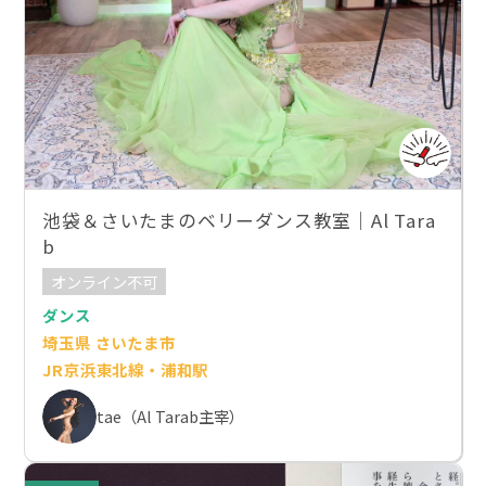
池袋＆さいたまのベリーダンス教室｜Al Tara
b
オンライン不可
ダンス
埼玉県 さいたま市
JR京浜東北線・浦和駅
tae（Al Tarab主宰）