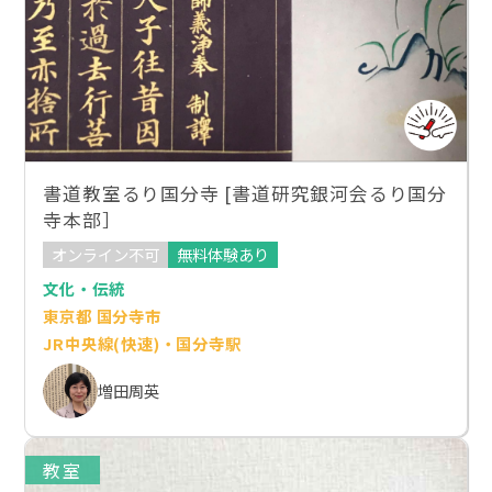
書道教室るり国分寺 [書道研究銀河会るり国分
寺本部］
オンライン不可
無料体験あり
文化・伝統
東京都 国分寺市
JR中央線(快速)・国分寺駅
増田周英
教室