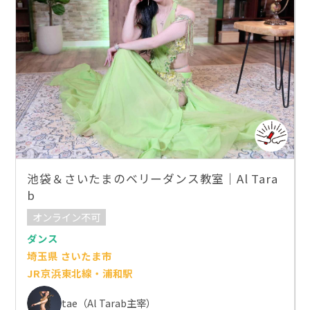
池袋＆さいたまのベリーダンス教室｜Al Tara
b
オンライン不可
ダンス
埼玉県 さいたま市
JR京浜東北線・浦和駅
tae（Al Tarab主宰）