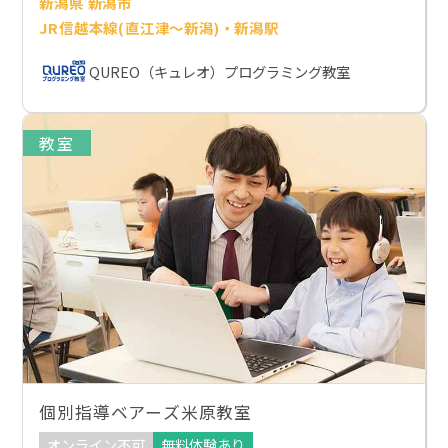
新潟県 新潟市
JR信越本線(直江津～新潟)・新潟駅
QUREO（キュレオ）プログラミング教室
教室
個別指導ベアーズ米原教室
オンライン不可
無料体験あり