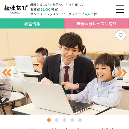
趣味とまなびで毎日を、もっと楽しく
お教室
21,000
教室
オンラインレッスン・ワークショップ
4,400
件
教室情報
無料体験レッスン有り