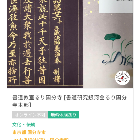
書道教室るり国分寺 [書道研究銀河会るり国分
寺本部］
オンライン不可
無料体験あり
文化・伝統
東京都 国分寺市
JR中央線(快速)・国分寺駅