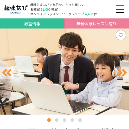
趣味とまなびで毎日を、もっと楽しく
お教室
21,000
教室
オンラインレッスン・ワークショップ
4,400
件
教室情報
無料体験レッスン有り