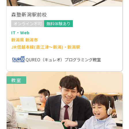
森塾新潟駅前校
オンライン不可
無料体験あり
IT・Web
新潟県 新潟市
JR信越本線(直江津～新潟)・新潟駅
QUREO（キュレオ）プログラミング教室
教室