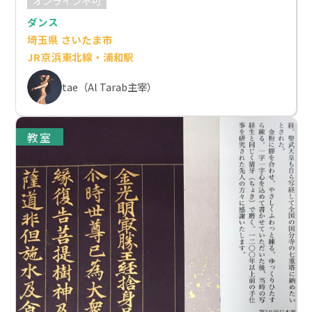
オンライン不可
ダンス
埼玉県 さいたま市
JR京浜東北線・浦和駅
tae（Al Tarab主宰）
教室