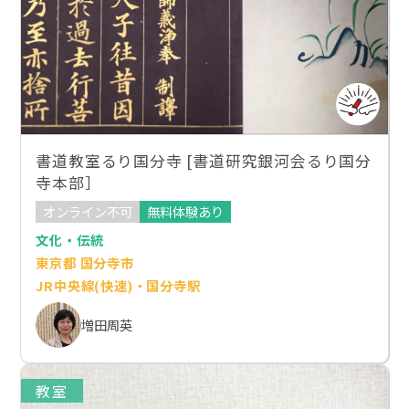
書道教室るり国分寺 [書道研究銀河会るり国分
寺本部］
オンライン不可
無料体験あり
文化・伝統
東京都 国分寺市
JR中央線(快速)・国分寺駅
増田周英
教室