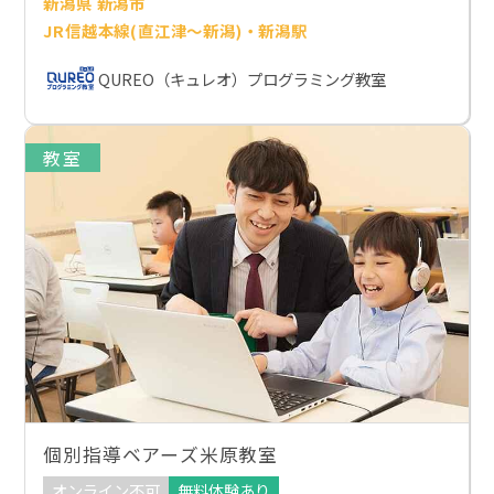
新潟県 新潟市
JR信越本線(直江津～新潟)・新潟駅
QUREO（キュレオ）プログラミング教室
教室
個別指導ベアーズ米原教室
オンライン不可
無料体験あり