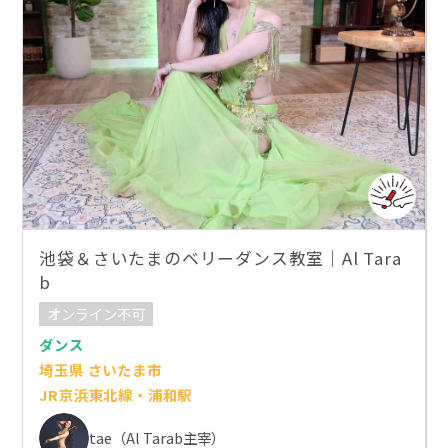
池袋＆さいたまのベリーダンス教室｜Al Tara
b
オンライン不可
ダンス
埼玉県 さいたま市
JR京浜東北線・浦和駅
tae（Al Tarab主宰）