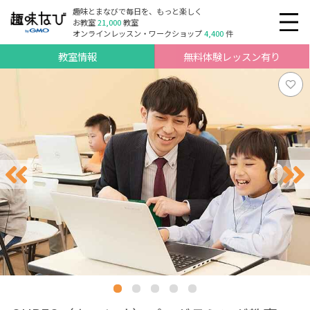
趣味とまなびで毎日を、もっと楽しく
お教室
21,000
教室
オンラインレッスン・ワークショップ
4,400
件
教室情報
無料体験レッスン有り