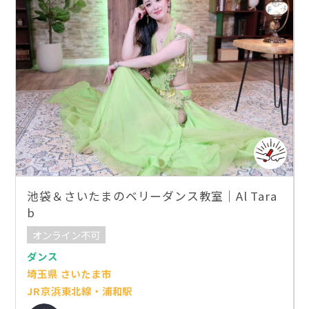
池袋＆さいたまのベリーダンス教室｜Al Tara
b
オンライン不可
ダンス
埼玉県 さいたま市
JR京浜東北線・浦和駅