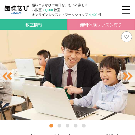
趣味とまなびで毎日を、もっと楽しく
お教室
21,000
教室
オンラインレッスン・ワークショップ
4,400
件
教室情報
無料体験レッスン有り