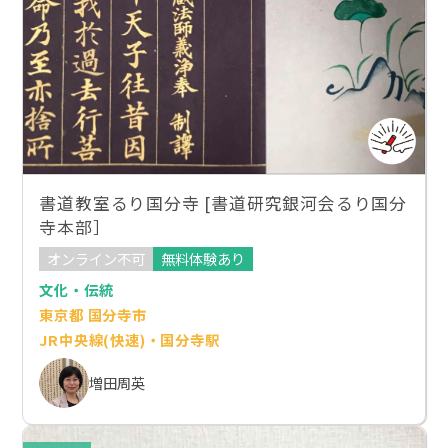
書道教室るり国分寺 [書道研究銀河会るり国分
寺本部］
オンライン不可
無料体験あり
文化・伝統
東京都 国分寺市
JR中央線(快速)・国分寺駅
増田周英