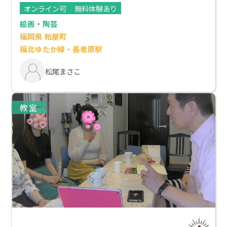
オンライン可
無料体験あり
絵画・陶芸
福岡県 粕屋町
福北ゆたか線・長者原駅
松尾まさこ
教室