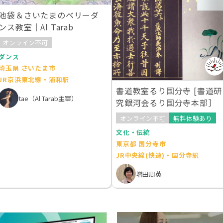
池袋＆さいたまのベリーダ
ンス教室｜Al Tarab
オンライン不可
ダンス
埼玉県 さいたま市
JR京浜東北線・浦和駅
書道教室るり国分寺 [書道研
tae（Al Tarab主宰）
究銀河会るり国分寺本部］
オンライン不可
無料体験あり
文化・伝統
東京都 国分寺市
JR中央線(快速)・国分寺駅
増田周英