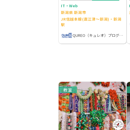
IT・Web
新潟県 新潟市
JR信越本線(直江津～新潟)・新潟
駅
QUREO（キュレオ）プログラミング教室
教室