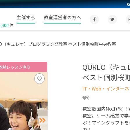
主催する
教室運営者の方へ
4,400
件
EO（キュレオ）プログラミング教室 ベスト個別桜町中央教室
QUREO（キ
体験レッスン有り
ベスト個別桜
IT・Web・インター
0
教室数国内No.1(※)
教室。ゲーム感覚で学
ぶ！マインクラフトを
中！