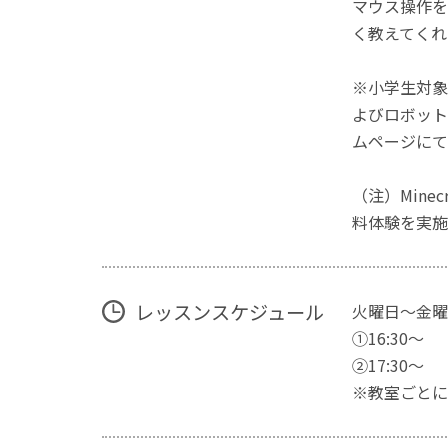
マウス操作を
く教えてくれ
※小学生対象
よびロボット
ムページにて
（注）Mine
料体験を実施
レッスンスケジュール
火曜日～金曜
①16:30～
②17:30～
※教室ごとに