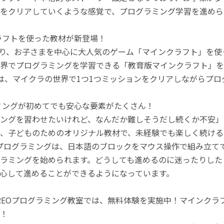
をクリアしていくような感覚で、プログラミング学習を進めら
ラフトを使った教材が新登場！
月より、お子さまを中心に大人気のゲーム「マインクラフト」を
界でプログラミングを学習できる「教育版マインクラフト」を
は、マイクラの世界で1つ1つミッションをクリアしながらプ
ミングが初めてでも安心な要素がたくさん！
ングを習わせたいけれど、なんだか難しそうだし続くか不安」
、子どものためのオリジナル教材で、未経験でも楽しく続ける
のプログラミングは、日本語のブロックをマウス操作で組み立
ラミングを始められます。どうしても進めるのに迷ったりした
心して進めることができるようになっています。
REOプログラミング教室では、無料体験を実施中！マインク
！