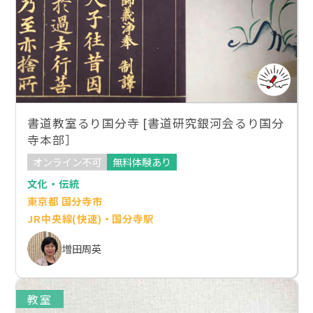
書道教室るり国分寺 [書道研究銀河会るり国分
寺本部］
オンライン不可
無料体験あり
文化・伝統
東京都 国分寺市
JR中央線(快速)・国分寺駅
増田周英
教室