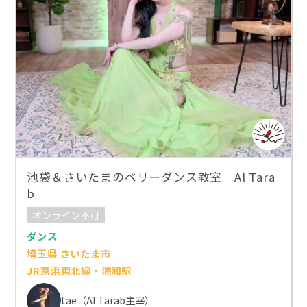
池袋＆さいたまのベリーダンス教室｜Al Tara
b
オンライン不可
ダンス
埼玉県 さいたま市
JR京浜東北線・浦和駅
tae（Al Tarab主宰）