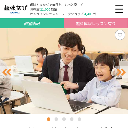
趣味とまなびで毎日を、もっと楽しく
お教室
21,000
教室
オンラインレッスン・ワークショップ
4,400
件
教室情報
無料体験レッスン有り