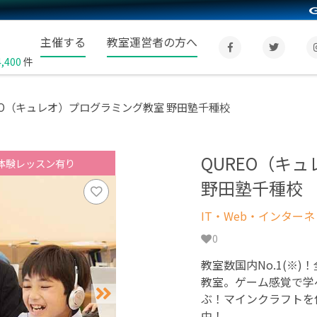
主催する
教室運営者の方へ
4,400
件
EO（キュレオ）プログラミング教室 野田塾千種校
QUREO（キ
体験レッスン有り
野田塾千種校
IT・Web・インター
0
教室数国内No.1(※)
教室。ゲーム感覚で学
ぶ！マインクラフトを
中！