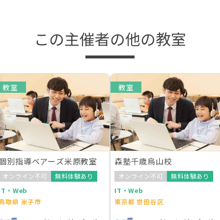
この主催者の他の教室
教室
教室
個別指導ベアーズ米原教室
森塾千歳烏山校
オンライン不可
無料体験あり
オンライン不可
無料体験あり
IT・Web
IT・Web
鳥取県 米子市
東京都 世田谷区