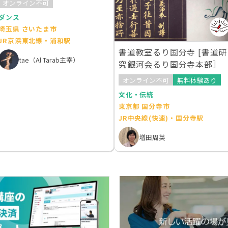
オンライン不可
ダンス
埼玉県 さいたま市
JR京浜東北線・浦和駅
書道教室るり国分寺 [書道研
tae（Al Tarab主宰）
究銀河会るり国分寺本部］
オンライン不可
無料体験あり
文化・伝統
東京都 国分寺市
JR中央線(快速)・国分寺駅
増田周英