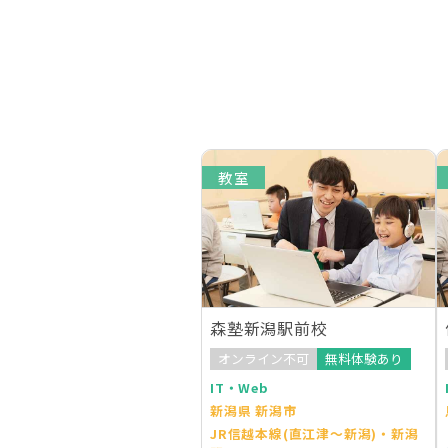
教室
森塾新潟駅前校
オンライン不可
無料体験あり
IT・Web
新潟県 新潟市
JR信越本線(直江津～新潟)・新潟