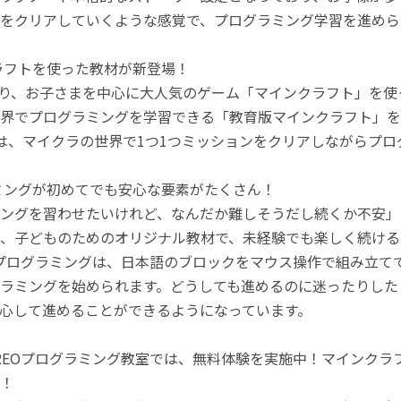
をクリアしていくような感覚で、プログラミング学習を進めら
ラフトを使った教材が新登場！
月より、お子さまを中心に大人気のゲーム「マインクラフト」を
界でプログラミングを学習できる「教育版マインクラフト」を
は、マイクラの世界で1つ1つミッションをクリアしながらプ
ミングが初めてでも安心な要素がたくさん！
ングを習わせたいけれど、なんだか難しそうだし続くか不安」
、子どものためのオリジナル教材で、未経験でも楽しく続ける
のプログラミングは、日本語のブロックをマウス操作で組み立
ラミングを始められます。どうしても進めるのに迷ったりした
心して進めることができるようになっています。
REOプログラミング教室では、無料体験を実施中！マインク
！