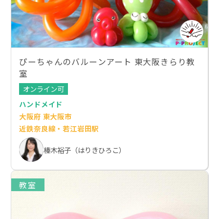
ぴーちゃんのバルーンアート 東大阪きらり教
室
オンライン可
ハンドメイド
大阪府 東大阪市
近鉄奈良線・若江岩田駅
榛木裕子（はりきひろこ）
教室