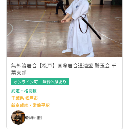
無外流居合【松戸】国際居合道連盟 鵬玉会 千
葉支部
オンライン可
無料体験あり
武道・格闘技
千葉県 松戸市
新京成線・常盤平駅
鶴澤和樹