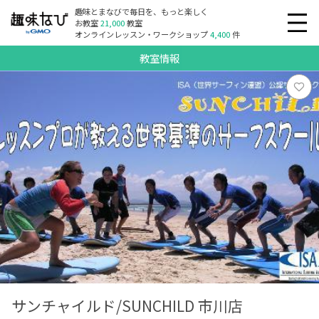
趣味とまなびで毎日を、もっと楽しく
お教室
21,000
教室
オンラインレッスン・ワークショップ
4,400
件
教室情報
サンチャイルド/SUNCHILD 市川店