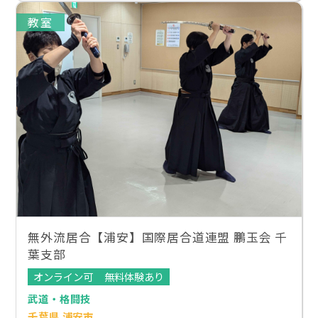
教室
無外流居合【浦安】国際居合道連盟 鵬玉会 千
葉支部
オンライン可
無料体験あり
武道・格闘技
千葉県 浦安市