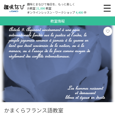
趣味とまなびで毎日を、もっと楽しく
お教室
21,000
教室
オンラインレッスン・ワークショップ
4,400
件
教室情報
かまくらフランス語教室