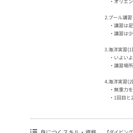
・オリエン
2.プール講習
・講習は足
・講習は少
3.海洋実習(
・いよいよ
・講習場所
4.海洋実習(
・無重力を
・1回目と
身につくスキル・資格
【ダイビング