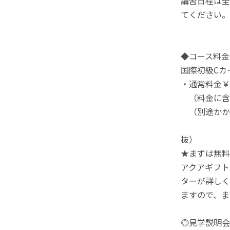
講習日程は全
てください。
◆コース料金
国際初級Cカ
・通常料金￥9
（料金に含
（別途かかる
2、視力が
抜）
★まずは無料
アクアギフト
ターが詳しく
ますので、ま
◎見学説明会