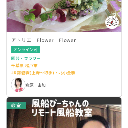
アトリエ Flower Flower
オンライン可
園芸・フラワー
千葉県 松戸市
JR常磐線(上野～取手)・北小金駅
倉原 由加
教室