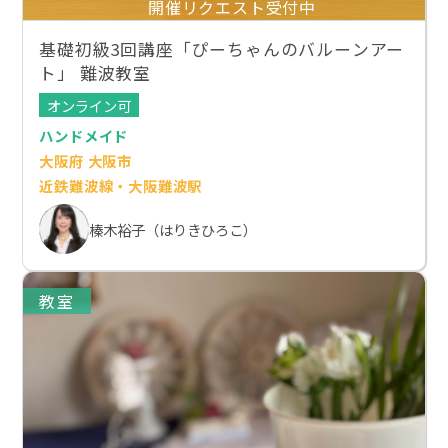
開催リクエスト受付中
基礎初級3回講座「ぴーちゃんのバルーンアー
ト」 難波教室
オンライン可
ハンドメイド
大阪府 大阪市
近鉄難波線・大阪難波駅
榛木裕子（はりきひろこ）
教室