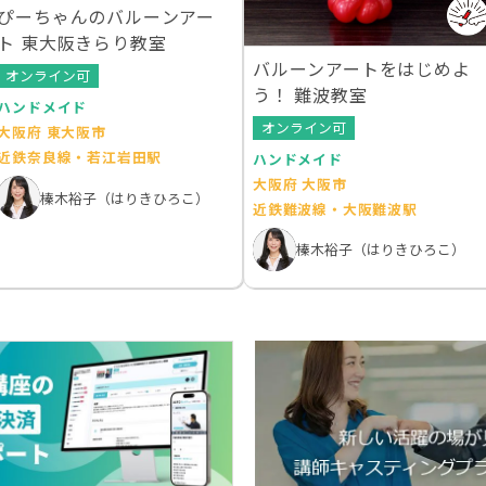
ぴーちゃんのバルーンアー
ト 東大阪きらり教室
バルーンアートをはじめよ
オンライン可
う！ 難波教室
ハンドメイド
オンライン可
大阪府 東大阪市
近鉄奈良線・若江岩田駅
ハンドメイド
大阪府 大阪市
榛木裕子（はりきひろこ）
近鉄難波線・大阪難波駅
榛木裕子（はりきひろこ）