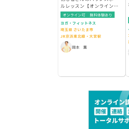
ルレッスン【オンラインレ
ッスンあり】
オンライン可
無料体験あり
ヨガ・フィットネス
埼玉県 さいたま市
JR京浜東北線・大宮駅
岡本 薫