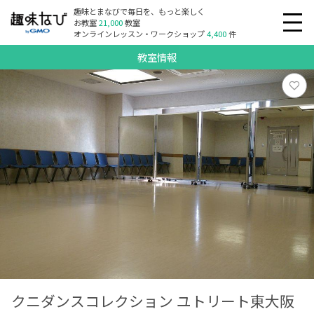
趣味とまなびで毎日を、もっと楽しく
お教室
21,000
教室
オンラインレッスン・ワークショップ
4,400
件
教室情報
クニダンスコレクション ユトリート東大阪