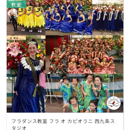
教室
フラダンス教室 フラ オ カピオラニ 西九条ス
タジオ