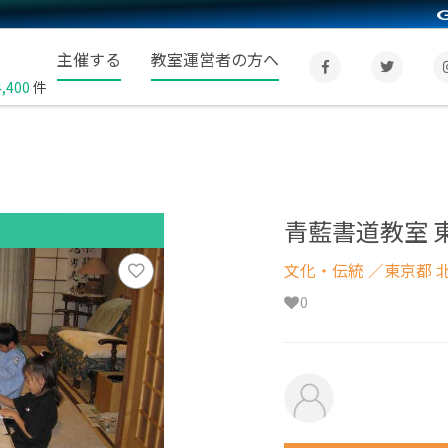
主催する
教室運営者の方へ
4,400
件
青藍書道教室 
文化・伝統
／東京都 
0