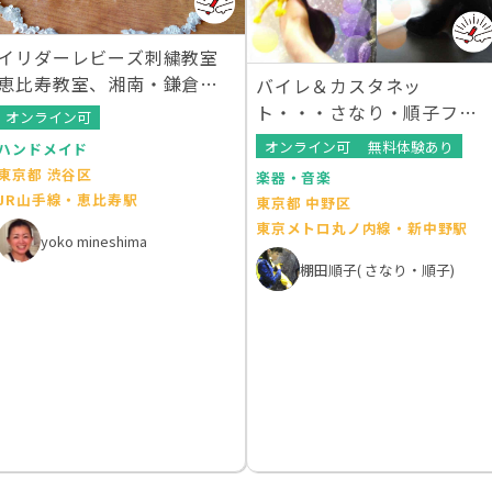
イリダーレビーズ刺繍教室
恵比寿教室、湘南・鎌倉教
バイレ＆カスタネッ
室
ト・・・さなり・順子フラ
オンライン可
メンコ教室 (中野教室)
オンライン可
無料体験あり
ハンドメイド
東京都 渋谷区
楽器・音楽
JR山手線・恵比寿駅
東京都 中野区
東京メトロ丸ノ内線・新中野駅
yoko mineshima
棚田順子( さなり・順子)