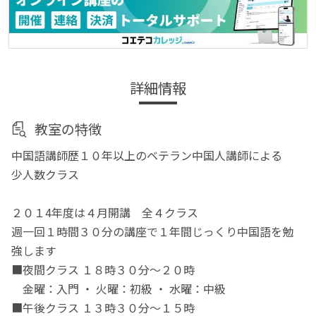
詳細情報
教室の特徴
中国語講師歴１０年以上のベテラン中国人講師による
少人数クラス
２０１4年度は４月開講 全４クラス
週一回１時間３０分の講座で１年間じっくり中国語を勉
強します
■夜間クラス １８時３０分～２０時
金曜：入門 ・ 火曜：初級 ・ 水曜：中級
■午後クラス １３時３０分～１５時