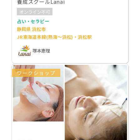
養成スクールLanai
オンライン不可
占い・セラピー
静岡県 浜松市
JR東海道本線(熱海～浜松)・浜松駅
塚本恵理
ワークショップ