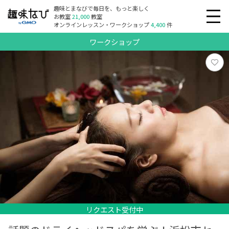
趣味とまなびで毎日を、もっと楽しく
お教室
21,000
教室
オンラインレッスン・ワークショップ
4,400
件
ワークショップ
リクエスト受付中
リクエスト受付中