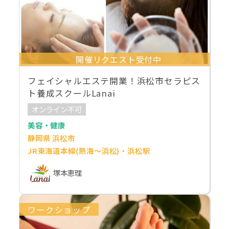
開催リクエスト受付中
フェイシャルエステ開業！浜松市セラピス
ト養成スクールLanai
オンライン不可
美容・健康
静岡県 浜松市
JR東海道本線(熱海～浜松)・浜松駅
塚本恵理
ワークショップ